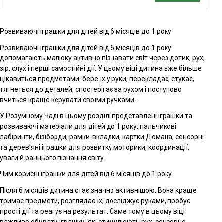
Розвиваючі іграшки для дітей від 6 місяців до 1 року
Розвиваючі іграшки для дітей від 6 місяців до 1 року
допомагають малюку активно пізнавати світ через дотик, рух,
зір, слух і перші самостійні дії. У цьому віці дитина вже більше
цікавиться предметами: бере їх у руки, перекладає, стукає,
тягнеться до деталей, спостерігає за рухом і поступово
вчиться краще керувати своїми ручками.
У Розумному Чаді в цьому розділі представлені іграшки та
розвиваючі матеріали для дітей до 1 року: пальчикові
лабіринти, бізіборди, рамки-вкладки, картки Домана, сенсорні
та дерев’яні іграшки для розвитку моторики, координації,
уваги й раннього пізнання світу.
Чим корисні іграшки для дітей від 6 місяців до 1 року
Після 6 місяців дитина стає значно активнішою. Вона краще
тримає предмети, розглядає їх, досліджує руками, пробує
прості дії та реагує на результат. Саме тому в цьому віці
важливо обирати іграшки, які стимулюють рух, сенсорне