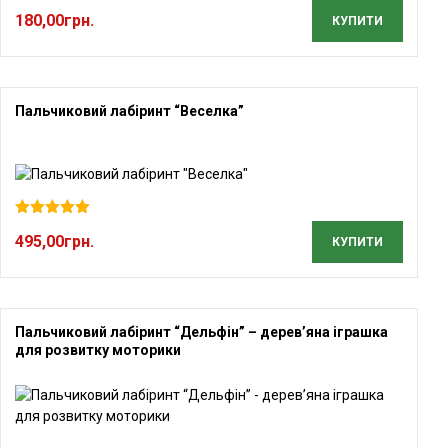
180,00
грн.
КУПИТИ
Пальчиковий лабіринт “Веселка”
Оцінено в
495,00
грн.
5.00
з 5
КУПИТИ
Пальчиковий лабіринт “Дельфін” – дерев’яна іграшка
для розвитку моторики