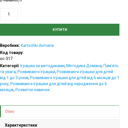
В наявності
Карточки
Домана
«Квіти»
КУПИТИ
українською
мовою
Виробник:
Kartochki domana
кількість
Код товару:
oc-317
Категорії:
Іграшки за методиками
,
Методика Домана
,
Пам'ять
та увага
,
Розвиваючі іграшки
,
Розвиваючі іграшки для дітей
від 1 до 3 років
,
Розвиваючі іграшки для дітей від 6 місяців до 1
року
,
Розвиваючі іграшки для дітей від народження до 6
місяців
,
Розвиток навичок
Опис
Характеристики