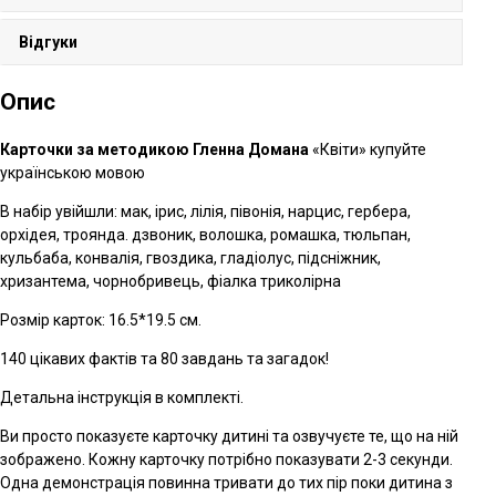
Відгуки
Опис
Карточки за методикою Гленна Домана
«Квіти» купуйте
українською мовою
В набір увійшли: мак, ірис, лілія, півонія, нарцис, гербера,
орхідея, троянда. дзвоник, волошка, ромашка, тюльпан,
кульбаба, конвалія, гвоздика, гладіолус, підсніжник,
хризантема, чорнобривець, фіалка триколірна
Розмір карток: 16.5*19.5 см.
140 цікавих фактів та 80 завдань та загадок!
Детальна інструкція в комплекті.
Ви просто показуєте карточку дитині та озвучуєте те, що на ній
зображено. Кожну карточку потрібно показувати 2-3 секунди.
Одна демонстрація повинна тривати до тих пір поки дитина з