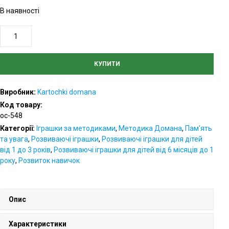
В наявності
Карточки
Домана
«Мешканці
КУПИТИ
водойм»
українською
Виробник:
Kartochki domana
мовою,
Код товару:
ламіновані
oc-548
кількість
Категорії:
Іграшки за методиками
,
Методика Домана
,
Пам'ять
та увага
,
Розвиваючі іграшки
,
Розвиваючі іграшки для дітей
від 1 до 3 років
,
Розвиваючі іграшки для дітей від 6 місяців до 1
року
,
Розвиток навичок
Опис
Характеристики