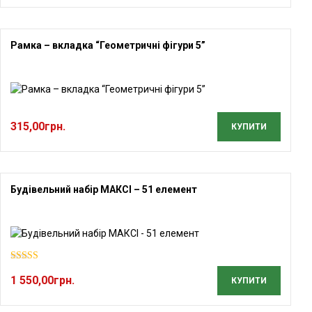
Рамка – вкладка “Геометричні фігури 5”
315,00
грн.
КУПИТИ
Будівельний набір МАКСІ – 51 елемент
Оцінено в
1 550,00
грн.
5.00
з 5
КУПИТИ