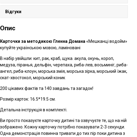
Відгуки
Опис
Карточки за методикою Гленна Домана
«Мешканці водойм»
купуйте українською мовою, ламіновані
В набір увійшли: кит, рак, краб, щука. акула, окунь, короп,
медуза, піранья, дельфін, черепаха, риба-лев, восьминіг, риба-
ангел, риба-клоун, морська змія, морська зірка, морський їжак,
скат-хвостокол, морський коник
200 цікавих фактів та 140 завдань та загадок!
Розмір карток: 16.5*19.5 см.
Детальна інструкція в комплекті.
Ви просто показуєте карточку дитині та озвучуєте те, що на ній
зображено. Кожну карточку потрібно показувати 2-3 секунди.
Одна демонстрація повинна тривати до тих пір поки дитина з