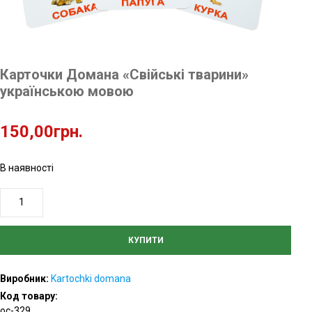
Карточки Домана «Свійські тварини»
українською мовою
150,00
грн.
В наявності
Карточки
Домана
«Свійські
КУПИТИ
тварини»
українською
Виробник:
Kartochki domana
мовою
Код товару:
кількість
oc-329