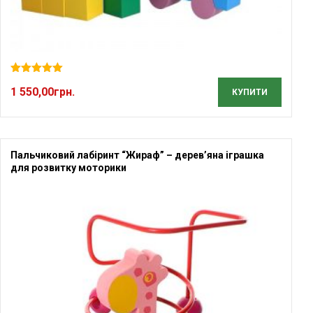
Оцінено в
1 550,00
грн.
5.00
з 5
КУПИТИ
Пальчиковий лабіринт “Жираф” – дерев’яна іграшка
для розвитку моторики