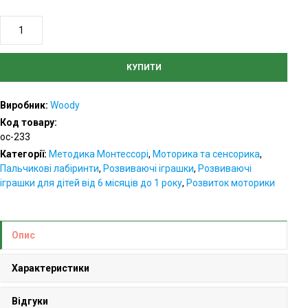
Пальчиковий
лабіринт
“Пінгвін”
КУПИТИ
-
дерев’яна
Виробник:
Woody
розвиваюча
Код товару:
іграшка
oc-233
для
дітей
Категорії:
Методика Монтессорі
,
Моторика та сенсорика
,
кількість
Пальчикові лабіринти
,
Розвиваючі іграшки
,
Розвиваючі
іграшки для дітей від 6 місяців до 1 року
,
Розвиток моторики
Опис
Характеристики
Відгуки