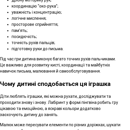
дрібну моторику рук;
координацію “око-рука”;
уважність і концентрацію;
логічне мислення;
просторове сприйняття;
пам’ять;
посидючість;
точність рухів пальців;
підготовку руки до письма.
Під час гри дитина виконує багато точних рухів пальчиками.
Це важливо для розвитку кисті, координації та майбутніх
навичок письма, малювання й самообслуговування.
Чому дитині сподобається ця іграшка
Діти люблять іграшки, які можна рухати, досліджувати та
проходити знову і знову. Лабіринт у формі пінгвіна робить гру
цікавою та емоційною, а яскраві кольори додатково
заохочують дитину до занять.
Малюк може пересувати елементи по різних доріжках, шукати