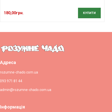
180,00
грн.
КУПИТИ
Адреса
rozumne-chado.com.ua
093 971 81 44
admin@rozumne-chado.com.ua
Інформація