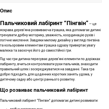
Опис
Пальчиковий лабіринт “Пінгвін”
— це
яскрава дерев’яна розвиваюча іграшка, яка допомагає дитині
тренувати дрібну моторику, уважність, координацію рухів і
логічне мислення. Завдяки милому дизайну у вигляді пінгвіна
та кольоровим елементам іграшка одразу привертає увагу
малюка та заохочує його до самостійної гри.
Під час гри дитина пересуває дерев’яні елементи по доріжках
лабіринту, вчиться контролювати рухи пальчиків, знаходити
правильний шлях і зосереджуватися на завданні. Така гра
добре підходить для щоденних коротких занять удома, у
дитячому садку або центрі раннього розвитку.
Що розвиває пальчиковий лабіринт
Пальчиковий лабіринт “Пінгвін” допомагає дитині розвивати: