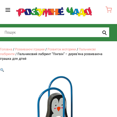
Search
Головна
/
Розвиваючі іграшки
/
Розвиток моторики
/
Пальчикові
лабіринти
/ Пальчиковий лабіринт “Пінгвін” – дерев’яна розвиваюча
іграшка для дітей