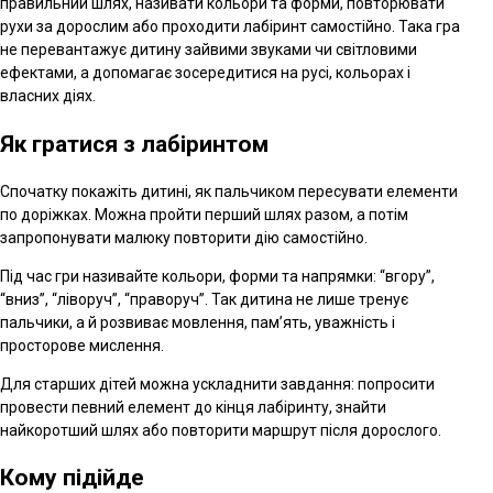
правильний шлях, називати кольори та форми, повторювати
рухи за дорослим або проходити лабіринт самостійно. Така гра
не перевантажує дитину зайвими звуками чи світловими
ефектами, а допомагає зосередитися на русі, кольорах і
власних діях.
Як гратися з лабіринтом
Спочатку покажіть дитині, як пальчиком пересувати елементи
по доріжках. Можна пройти перший шлях разом, а потім
запропонувати малюку повторити дію самостійно.
Під час гри називайте кольори, форми та напрямки: “вгору”,
“вниз”, “ліворуч”, “праворуч”. Так дитина не лише тренує
пальчики, а й розвиває мовлення, пам’ять, уважність і
просторове мислення.
Для старших дітей можна ускладнити завдання: попросити
провести певний елемент до кінця лабіринту, знайти
найкоротший шлях або повторити маршрут після дорослого.
Кому підійде