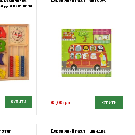
а для вивчення
КУПИТИ
85,00
грн.
КУПИТИ
 потяг
Дерев’яний пазл – швидка