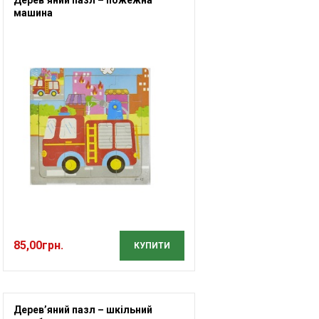
машина
85,00
грн.
КУПИТИ
Дерев’яний пазл – шкільний