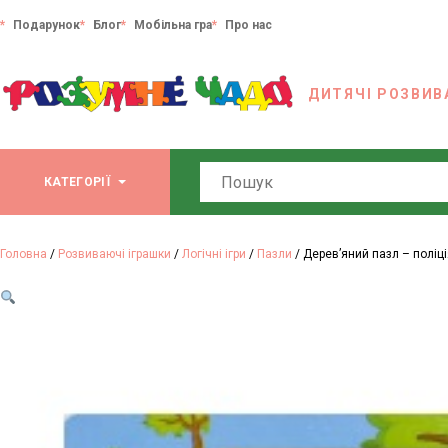
Подарунок
Блог
Мобільна гра
Про нас
ДИТЯЧІ РОЗВИВ
Search
КАТЕГОРІЇ
Головна
/
Розвиваючі іграшки
/
Логічні ігри
/
Пазли
/ Дерев’яний пазл – поліці