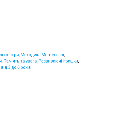
огічні ігри
,
Методика Монтессорі
,
и
,
Пам'ять та увага
,
Розвиваючі іграшки
,
від 3 до 6 років