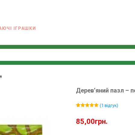
АЮЧІ ІГРАШКИ
я
Дерев’яний пазл – п
(
1
відгук)
Рейтинг
1
5.00
з 5 на
85,00
грн.
основі
опитування
покупця