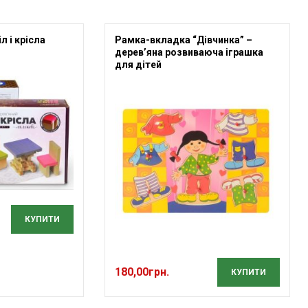
л і крісла
Рамка-вкладка “Дівчинка” –
дерев’яна розвиваюча іграшка
для дітей
КУПИТИ
180,00
грн.
КУПИТИ