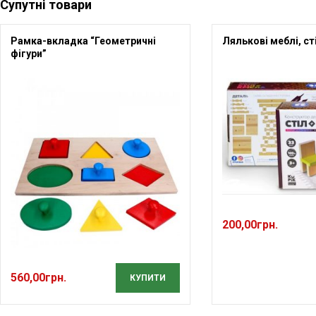
Супутні товари
Рамка-вкладка “Геометричні
Лялькові меблі, сті
фігури”
200,00
грн.
560,00
грн.
КУПИТИ