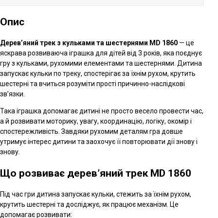
Опис
Дерев’яний трек з кульками та шестернями MD 1860
— це
яскрава розвиваюча іграшка для дітей від 3 років, яка поєднує
гру з кульками, рухомими елементами та шестернями. Дитина
запускає кульки по треку, спостерігає за їхнім рухом, крутить
шестерні та вчиться розуміти прості причинно-наслідкові
зв’язки.
Така іграшка допомагає дитині не просто весело провести час,
а й розвивати моторику, увагу, координацію, логіку, окомір і
спостережливість. Завдяки рухомим деталям гра довше
утримує інтерес дитини та заохочує її повторювати дії знову і
знову.
Що розвиває дерев’яний трек MD 1860
Під час гри дитина запускає кульки, стежить за їхнім рухом,
крутить шестерні та досліджує, як працює механізм. Це
допомагає розвивати: