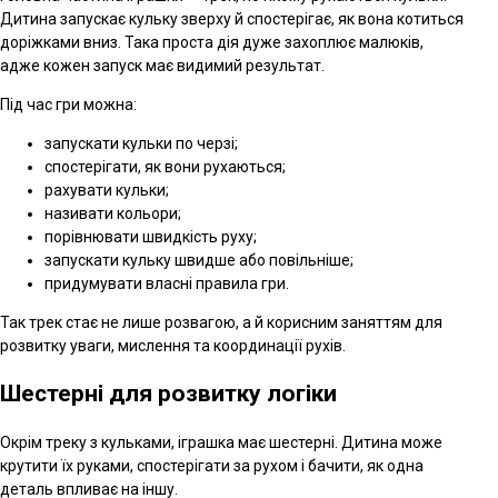
Дитина запускає кульку зверху й спостерігає, як вона котиться
доріжками вниз. Така проста дія дуже захоплює малюків,
адже кожен запуск має видимий результат.
Під час гри можна:
запускати кульки по черзі;
спостерігати, як вони рухаються;
рахувати кульки;
називати кольори;
порівнювати швидкість руху;
запускати кульку швидше або повільніше;
придумувати власні правила гри.
Так трек стає не лише розвагою, а й корисним заняттям для
розвитку уваги, мислення та координації рухів.
Шестерні для розвитку логіки
Окрім треку з кульками, іграшка має шестерні. Дитина може
крутити їх руками, спостерігати за рухом і бачити, як одна
деталь впливає на іншу.