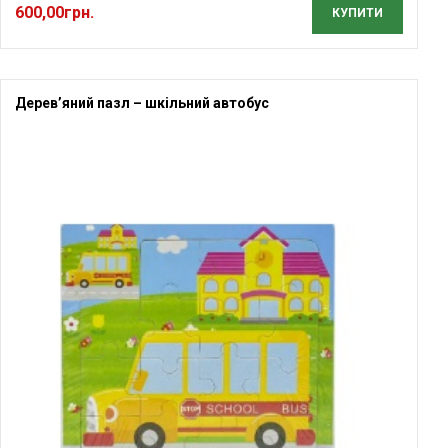
600,00
грн.
5.00
з 5
КУПИТИ
Дерев’яний пазл – шкільний автобус