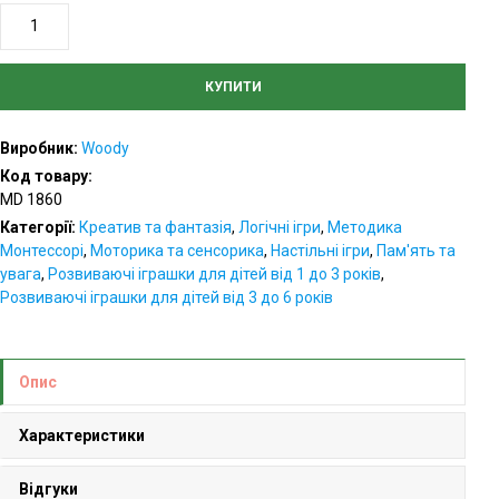
Дерев’яний
трек
з
КУПИТИ
кульками
та
Виробник:
Woody
шестернями
Код товару:
кількість
MD 1860
Категорії:
Креатив та фантазія
,
Логічні ігри
,
Методика
Монтессорі
,
Моторика та сенсорика
,
Настільні ігри
,
Пам'ять та
увага
,
Розвиваючі іграшки для дітей від 1 до 3 років
,
Розвиваючі іграшки для дітей від 3 до 6 років
Опис
Характеристики
Відгуки