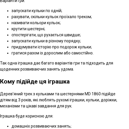
Варіанти гри:
запускати кульки по одній;
рахувати, скільки кульок проїхало треком;
називати кольори кульок;
крутити шестерні;
спостерігати, що рухається швидше;
запускати кульки в різному порядку;
придумувати історію про подорож кульки;
гратися разом із дорослим або самостійно.
Так одна іграшка дає багато варіантів гри та підходить для
щоденних розвиваючих занять удома.
Кому підійде ця іграшка
Дерев’яний трек з кульками та шестернями MD 1860 підійде
дітям від 3 років, які люблять рухомі іграшки, кульки, доріжки,
механізми та цікаві завдання для рук.
Іграшка буде корисною для:
домашніх розвиваючих занять;