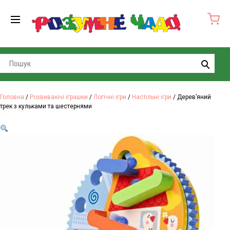
Search
Головна
/
Розвиваючі іграшки
/
Логічні ігри
/
Настільні ігри
/ Дерев’яний
трек з кульками та шестернями