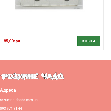
85,00
грн.
КУПИТИ
Адреса
rozumne-chado.com.ua
093 971 81 44