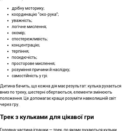
дрібну моторику;
координацію “око-рука”;
уважність;
логічне мислення;
окомір;
спостережливість;
концентрацію;
терпіння;
посидючість;
просторове мислення;
розуміння причини й наслідку;
самостійність у грі.
Дитина бачить, що кожна дія має результат: кулька рухається
вниз по треку, шестерні обертаються, елементи змінюють
положення. Це допомагає краще розуміти навколишній світ
через гру.
Трек з кульками для цікавої гри
Головна частина іграшки — трек, по якому рухаються кульки.