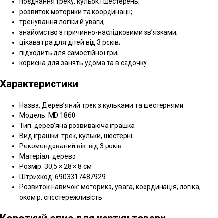
поєднання треку, кульок і шестерень;
розвиток моторики та координації;
тренування логіки й уваги;
знайомство з причинно-наслідковими зв’язками;
цікава гра для дітей від 3 років;
підходить для самостійної гри;
корисна для занять удома та в садочку.
Характеристики
Назва: Дерев’яний трек з кульками та шестернями
Модель: MD 1860
Тип: дерев’яна розвиваюча іграшка
Вид іграшки: трек, кульки, шестерні
Рекомендований вік: від 3 років
Матеріал: дерево
Розмір: 30,5 × 28 × 8 см
Штрихкод: 6903317487929
Розвиток навичок: моторика, увага, координація, логіка,
окомір, спостережливість