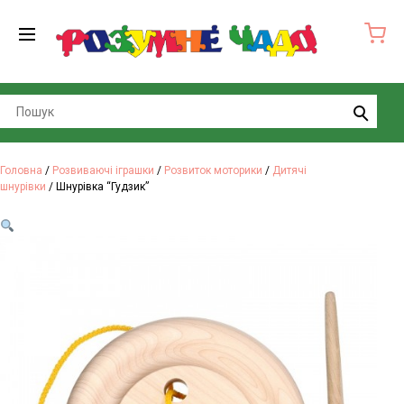
Search
Головна
/
Розвиваючі іграшки
/
Розвиток моторики
/
Дитячі
шнурівки
/ Шнурівка “Гудзик”