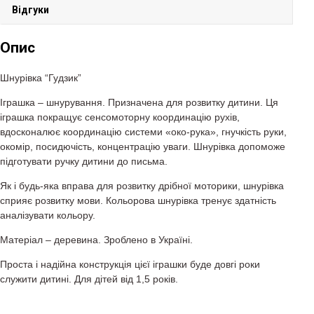
Відгуки
Опис
Шнурівка “Гудзик”
Іграшка – шнурування. Призначена для розвитку дитини. Ця
іграшка покращує сенсомоторну координацію рухів,
вдосконалює координацію системи «око-рука», гнучкість руки,
окомір, посидючість, концентрацію уваги. Шнурівка допоможе
підготувати ручку дитини до письма.
Як і будь-яка вправа для розвитку дрібної моторики, шнурівка
сприяє розвитку мови. Кольорова шнурівка тренує здатність
аналізувати кольору.
Матеріал – деревина. Зроблено в Україні.
Проста і надійна конструкція цієї іграшки буде довгі роки
служити дитині. Для дітей від 1,5 років.