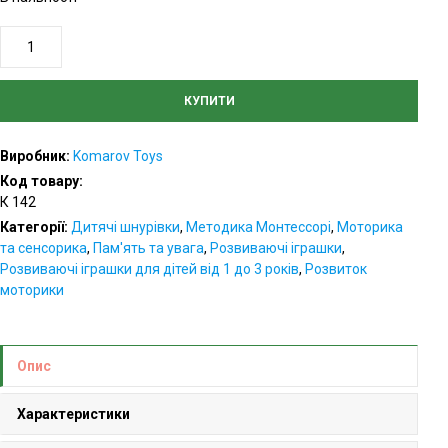
Шнурівка
"Гудзик"
кількість
КУПИТИ
Виробник:
Komarov Toys
Код товару:
К 142
Категорії:
Дитячі шнурівки
,
Методика Монтессорі
,
Моторика
та сенсорика
,
Пам'ять та увага
,
Розвиваючі іграшки
,
Розвиваючі іграшки для дітей від 1 до 3 років
,
Розвиток
моторики
Опис
Характеристики