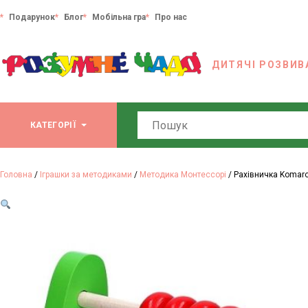
Подарунок
Блог
Мобільна гра
Про нас
ДИТЯЧІ РОЗВИВ
Search
КАТЕГОРІЇ
Головна
/
Іграшки за методиками
/
Методика Монтессорі
/ Рахівничка Komaro