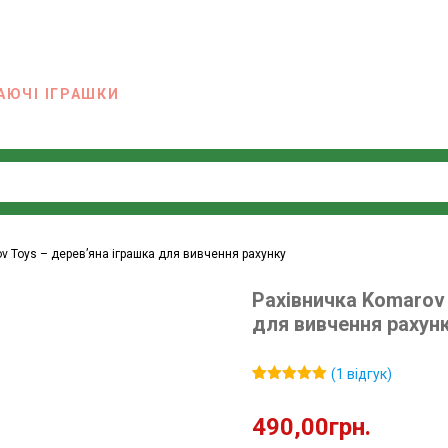
АЮЧІ ІГРАШКИ
v Toys – дерев’яна іграшка для вивчення рахунку
Рахівничка Komarov 
для вивчення рахун
(
1
відгук)
Рейтинг
1
5.00
з 5 на
490,00
грн.
основі
опитування