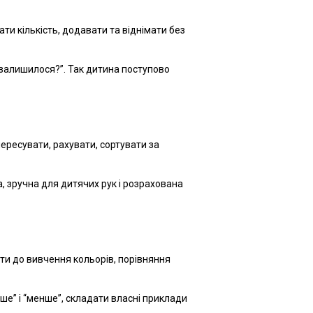
и кількість, додавати та віднімати без
и залишилося?”. Так дитина поступово
ересувати, рахувати, сортувати за
, зручна для дитячих рук і розрахована
дити до вивчення кольорів, порівняння
е” і “менше”, складати власні приклади