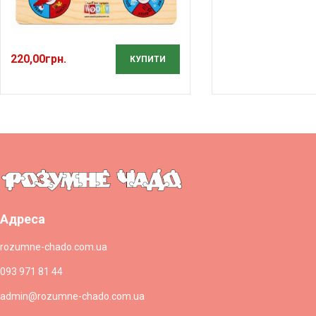
220,00
грн.
КУПИТИ
Адреса
rozumne-chado.com.ua
093 971 81 44
admin@rozumne-chado.com.ua