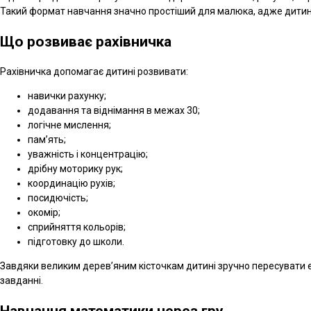
Такий формат навчання значно простіший для малюка, адже дитина 
Що розвиває рахівничка
Рахівничка допомагає дитині розвивати:
навички рахунку;
додавання та віднімання в межах 30;
логічне мислення;
пам’ять;
уважність і концентрацію;
дрібну моторику рук;
координацію рухів;
посидючість;
окомір;
сприйняття кольорів;
підготовку до школи.
Завдяки великим дерев’яним кісточкам дитині зручно пересувати е
завданні.
Навчання математики через гру