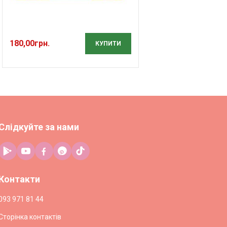
180,00
грн.
КУПИТИ
Слідкуйте за нами
Контакти
093 971 81 44
Сторінка контактів