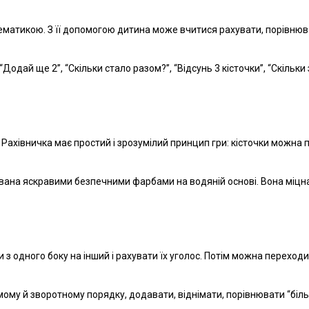
матикою. З її допомогою дитина може вчитися рахувати, порівнюват
Додай ще 2”, “Скільки стало разом?”, “Відсунь 3 кісточки”, “Скільк
Рахівничка має простий і зрозумілий принцип гри: кісточки можна п
вана яскравими безпечними фарбами на водяній основі. Вона міцна
ки з одного боку на інший і рахувати їх уголос. Потім можна перехо
му й зворотному порядку, додавати, віднімати, порівнювати “більш