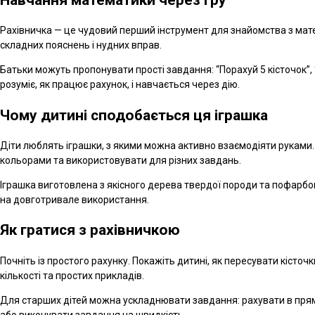
Рахівничка — це чудовий перший інструмент для знайомства з мате
складних пояснень і нудних вправ.
Батьки можуть пропонувати прості завдання: “Порахуй 5 кісточок”, “
розуміє, як працює рахунок, і навчається через дію.
Чому дитині сподобається ця іграшка
Діти люблять іграшки, з якими можна активно взаємодіяти руками. 
кольорами та використовувати для різних завдань.
Іграшка виготовлена з якісного дерева твердої породи та пофарбо
на довготривале використання.
Як гратися з рахівничкою
Почніть із простого рахунку. Покажіть дитині, як пересувати кісточ
кількості та простих прикладів.
Для старших дітей можна ускладнювати завдання: рахувати в прямо
або виконувати завдання на швидкість.