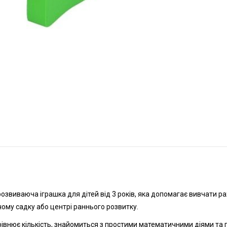
розвиваюча іграшка для дітей від 3 років, яка допомагає вивчати р
чому садку або центрі раннього розвитку.
 порівнює кількість, знайомиться з простими математичними діями та