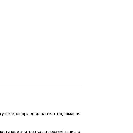
ахунок, кольори, додавання та віднімання
 поступово вчиться краще розуміти числа.