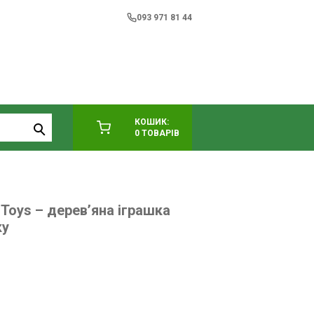
093 971 81 44
КОШИК:
0 ТОВАРІВ
Toys – дерев’яна іграшка
ку