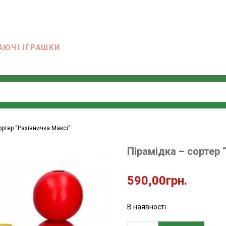
АЮЧІ ІГРАШКИ
ортер “Рахівничка Максі“
Пірамідка – сортер 
590,00
грн.
В наявності