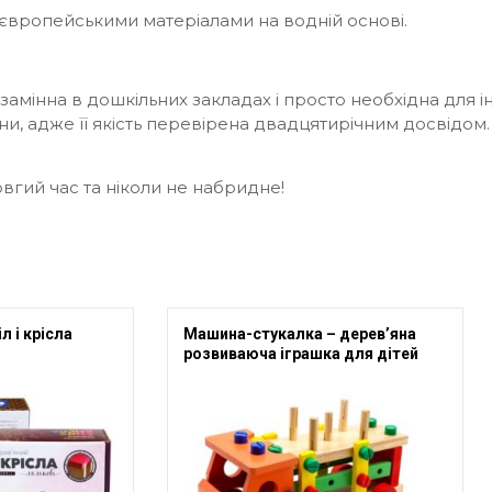
європейськими матеріалами на водній основі.
амінна в дошкільних закладах і просто необхідна для і
ни, адже її якість перевірена двадцятирічним досвідом.
вгий час та ніколи не набридне!
л і крісла
Машина-стукалка – дерев’яна
розвиваюча іграшка для дітей