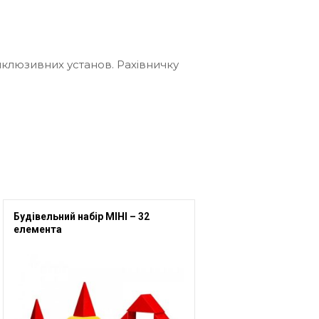
нклюзивних установ. Рахівничку
Будівельний набір МІНІ – 32
елемента