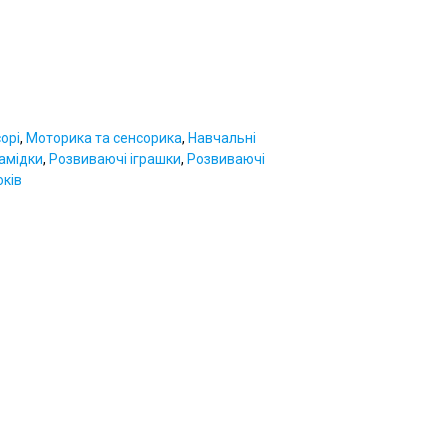
орі
,
Моторика та сенсорика
,
Навчальні
амідки
,
Розвиваючі іграшки
,
Розвиваючі
оків