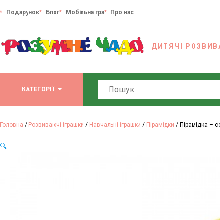
Подарунок
Блог
Мобільна гра
Про нас
ДИТЯЧІ РОЗВИВ
Search
КАТЕГОРІЇ
Головна
/
Розвиваючі іграшки
/
Навчальні іграшки
/
Пірамідки
/ Пірамідка – с
🔍