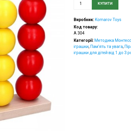
КУПИТИ
Пірамідка
–
сортер
Виробник:
Komarov Toys
“Рахівничка
Код товару:
Максі“
A 304
кількість
Категорії:
Методика Монтесс
іграшки
,
Пам'ять та увага
,
Пір
іграшки для дітей від 1 до 3 р