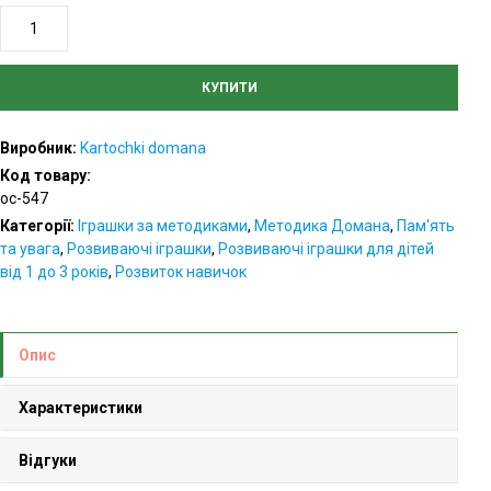
Карточки
Домана
«Лічба»
КУПИТИ
українською
мовою,
Виробник:
Kartochki domana
ламіновані
Код товару:
кількість
oc-547
Категорії:
Іграшки за методиками
,
Методика Домана
,
Пам'ять
та увага
,
Розвиваючі іграшки
,
Розвиваючі іграшки для дітей
від 1 до 3 років
,
Розвиток навичок
Опис
Характеристики
Відгуки