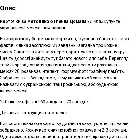
Опис
Карточки за методикою Гленна Домана
«Лічба» купуйте
українською мовою, ламіновані
На зворотному боці кожної картки надруковано багато цікавих
фактів, кілька захоплюючих завдань і загадка про кожне
число. Заняття з дитиною перетворяться на пізнавальну гру!
Навіть дорослі знайдуть тут багато нового для себе. Перегляд
таких карток дозволяє дитині швидко засвоїти рахунок в
межах 20, розвиває інтелект і формує фотографічну пам’ять.
Зображення – без підписів, тому кількість об’єктів можна
називати як українською, так і російською, або будь-якою
іншою мовою.
240 цікавих фактів! 60 завдань і 20 загадок!
Детальна інструкція в комплекті.
Ви просто показуєте карточку дитині та озвучуєте те, що на ній
зображено. Кожну карточку потрібно показувати 2-3 секунди.
Одна демонстрація повинна тривати до тих пір поки дитина з