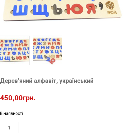
Дерев’яний алфавіт, український
450,00
грн.
В наявності
Дерев'яний