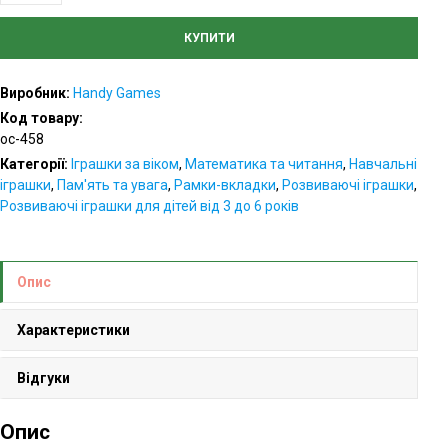
алфавіт,
український
КУПИТИ
кількість
Виробник:
Handy Games
Код товару:
oc-458
Категорії:
Іграшки за віком
,
Математика та читання
,
Навчальні
іграшки
,
Пам'ять та увага
,
Рамки-вкладки
,
Розвиваючі іграшки
,
Розвиваючі іграшки для дітей від 3 до 6 років
Опис
Характеристики
Відгуки
Опис