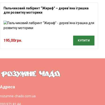
Пальчиковий лабіринт “Жираф” – дерев’яна іграшка
для розвитку моторики
195,00
грн.
КУПИТИ
Адреса
rozumne-chado.com.ua
093 971 81 44