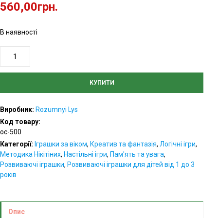
560,00
грн.
В наявності
Склади
візерунок
кількість
КУПИТИ
Виробник:
Rozumnyi Lys
Код товару:
oc-500
Категорії:
Іграшки за віком
,
Креатив та фантазія
,
Логічні ігри
,
Методика Нікітіних
,
Настільні ігри
,
Пам'ять та увага
,
Розвиваючі іграшки
,
Розвиваючі іграшки для дітей від 1 до 3
років
Опис