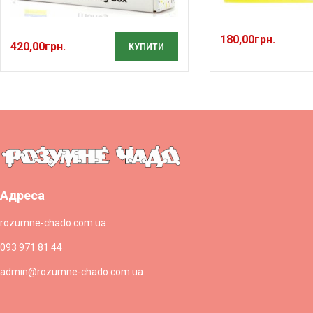
180,00
грн.
420,00
грн.
КУПИТИ
Адреса
rozumne-chado.com.ua
093 971 81 44
admin@rozumne-chado.com.ua