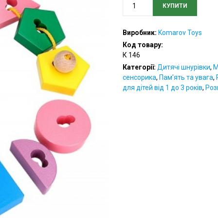
КУПИТИ
Шнурівка
"Ключик"
кількість
Виробник:
Komarov Toys
Код товару:
К 146
Категорії:
Дитячі шнурівки
,
М
сенсорика
,
Пам'ять та увага
,
для дітей від 1 до 3 років
,
Роз