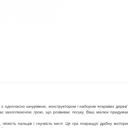
є одночасно шнурівкою, конструктором і набором яскравих дерев’
тає захоплюючою грою, що розвиває логуку.
Ваш малюк придумає 
іпкість пальців і гнучкість кисті. Ця гра покращує дрібну мотори