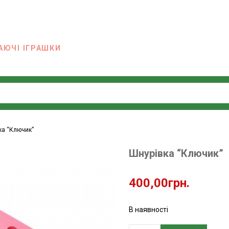
АЮЧІ ІГРАШКИ
ка “Ключик”
Шнурівка “Ключик”
400,00
грн.
В наявності