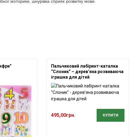
рібної моторики, шнурівка сприяє розвитку мови.
ифри”
Пальчиковий лабіринт-каталка
“Слоник” – дерев’яна розвиваюча
іграшка для дітей
495,00
грн.
КУПИТИ