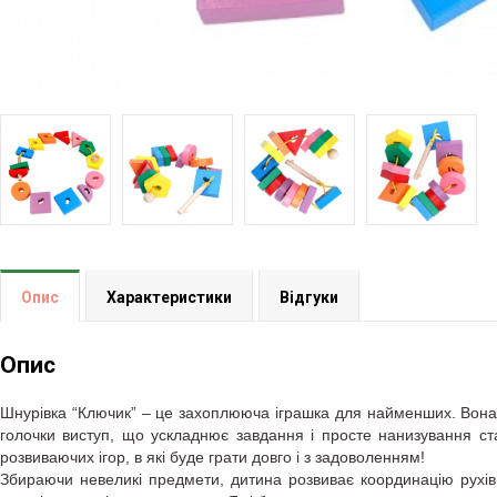
Опис
Характеристики
Відгуки
Опис
Шнурівка “Ключик” – це захоплююча іграшка для найменших. Вона 
голочки виступ, що ускладнює завдання і просте нанизування с
розвиваючих ігор, в які буде грати довго і з задоволенням!
Збираючи невеликі предмети, дитина розвиває координацію рухів, ч