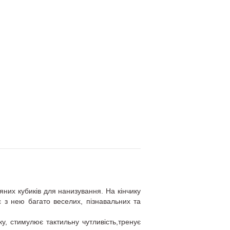
яних кубиків для нанизування.
На кінчику
з нею багато веселих, пізнавальних та
ку, стимулює тактильну чутливість,
тренує