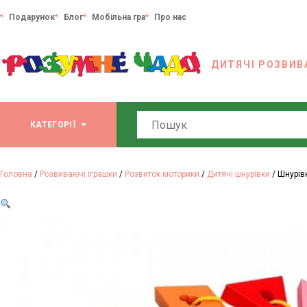
Подарунок
Блог
Мобільна гра
Про нас
ДИТЯЧІ РОЗВИВ
Search
КАТЕГОРІЇ
Головна
/
Розвиваючі іграшки
/
Розвиток моторики
/
Дитячі шнурівки
/ Шнурів