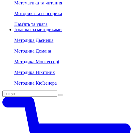
Математика та читання
Моторика та сенсорика
Пам'ять та увага
Іграшки за методиками
Методика Дьєнеша
Методика Домана
Методика Монтессорі
Методика Нікітіних
Методика Кюїзенера
Search