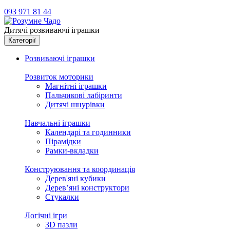
093 971 81 44
Дитячі розвиваючі іграшки
Категорії
Розвиваючі іграшки
Розвиток моторики
Магнітні іграшки
Пальчикові лабіринти
Дитячі шнурівки
Навчальні іграшки
Календарі та годинники
Пірамідки
Рамки-вкладки
Конструювання та координація
Дерев'яні кубики
Дерев’яні конструктори
Стукалки
Логічні ігри
3D пазли