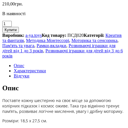
210,00
грн.
В наявності
Шестерні
"Космос"
Купити
кількість
Виробник:
a-ya.toys
Код товару:
ПСД020
Категорії:
Креатив
та фантазія
,
Методика Монтессорі
,
Моторика та сенсорика
,
Пам'ять та увага
,
Рамки-вкладки
,
Розвиваючі іграшки для
дітей від 1 до 3 років
,
Розвиваючі іграшки для дітей від 3 до 6
років
Опис
Характеристики
Відгуки
Опис
Поставте кожну шестерню на своє місце за допомогою
колірних підказок і космос оживе. Така гра відмінно тренує
пам’ять, розвиває логічне мислення, увагу і дрібну моторику.
Розміри: 18,5 х 27,5 см.