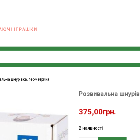
АЮЧІ ІГРАШКИ
альна шнурівка, геометрика
Розвивальна шнурів
375,00
грн.
В наявності