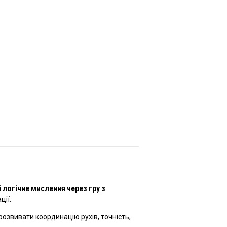
 логічне мислення через гру з
ції.
звивати координацію рухів, точність,