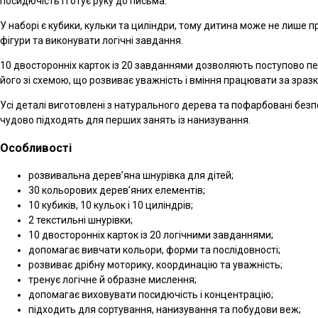
посидючість і готує руку до письма.
У наборі є кубики, кульки та циліндри, тому дитина може не лише п
фігури та виконувати логічні завдання.
10 двосторонніх карток із 20 завданнями дозволяють поступово п
його зі схемою, що розвиває уважність і вміння працювати за зраз
Усі деталі виготовлені з натурального дерева та пофарбовані безп
чудово підходять для перших занять із нанизування.
Особливості
розвивальна дерев’яна шнурівка для дітей;
30 кольорових дерев’яних елементів;
10 кубиків, 10 кульок і 10 циліндрів;
2 текстильні шнурівки;
10 двосторонніх карток із 20 логічними завданнями;
допомагає вивчати кольори, форми та послідовності;
розвиває дрібну моторику, координацію та уважність;
тренує логічне й образне мислення;
допомагає виховувати посидючість і концентрацію;
підходить для сортування, нанизування та побудови веж;