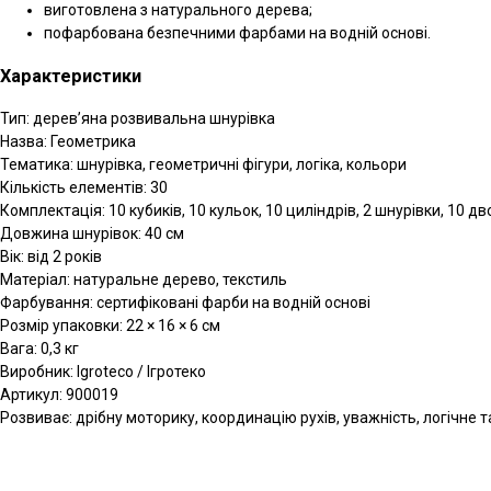
виготовлена з натурального дерева;
пофарбована безпечними фарбами на водній основі.
Характеристики
Тип: дерев’яна розвивальна шнурівка
Назва: Геометрика
Тематика: шнурівка, геометричні фігури, логіка, кольори
Кількість елементів: 30
Комплектація: 10 кубиків, 10 кульок, 10 циліндрів, 2 шнурівки, 10 д
Довжина шнурівок: 40 см
Вік: від 2 років
Матеріал: натуральне дерево, текстиль
Фарбування: сертифіковані фарби на водній основі
Розмір упаковки: 22 × 16 × 6 см
Вага: 0,3 кг
Виробник: Igroteco / Ігротеко
Артикул: 900019
Розвиває: дрібну моторику, координацію рухів, уважність, логічне