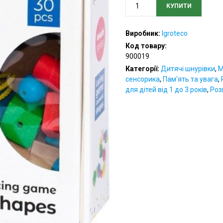
КУПИТИ
Розвивальна
шнурівка,
геометрика
Виробник:
Igroteco
кількість
Код товару:
900019
Категорії:
Дитячі шнурівки
,
М
сенсорика
,
Пам'ять та увага
,
для дітей від 1 до 3 років
,
Роз