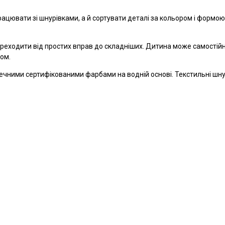
рацювати зі шнурівками, а й сортувати деталі за кольором і формою
ереходити від простих вправ до складніших. Дитина може самостій
ком.
ечними сертифікованими фарбами на водній основі. Текстильні шнур