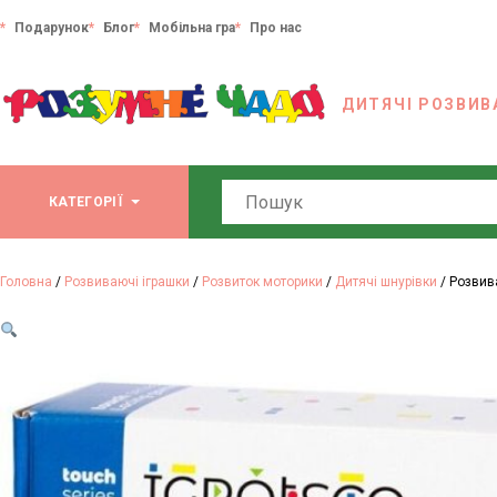
Подарунок
Блог
Мобільна гра
Про нас
ДИТЯЧІ РОЗВИВ
Search
КАТЕГОРІЇ
Головна
/
Розвиваючі іграшки
/
Розвиток моторики
/
Дитячі шнурівки
/ Розвив