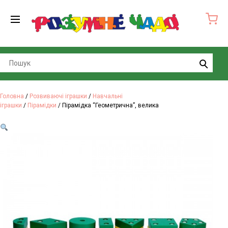
Search
Головна
/
Розвиваючі іграшки
/
Навчальні
іграшки
/
Пірамідки
/ Пірамідка “Геометрична”, велика