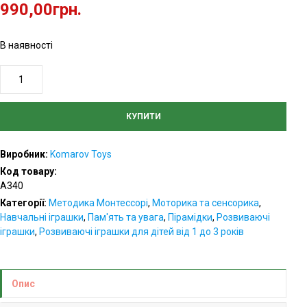
990,00
грн.
В наявності
Пірамідка
"Геометрична",
велика
КУПИТИ
кількість
Виробник:
Komarov Toys
Код товару:
А340
Категорії:
Методика Монтессорі
,
Моторика та сенсорика
,
Навчальні іграшки
,
Пам'ять та увага
,
Пірамідки
,
Розвиваючі
іграшки
,
Розвиваючі іграшки для дітей від 1 до 3 років
Опис