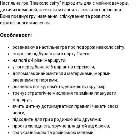
Настільна гра “Навколо світу” підходить для сімейних вечорів,
дитячих компаній, навчальних занять і спільного дозвілля.
Вона поєднує гру, навчання, спілкування та розвиток
стратегічного мислення.
Особливості
розвиваюча настільна гра про подорож навколо світу;
старт гри відбувається з порту Одеси;
на полі є 4 різні маршрути;
у грі передбачено 5 варіантів перемоги;
допомагає знайомитися з материками, морями,
океанами та портами;
розвиває логіку, пам’ять, уважність і кругозір;
тренує стратегічне мислення та вміння планувати
маршрут;
вчить дитину дотримуватися правил і чекати своєї
черги;
підходить для гри з родиною або друзями;
проста складність, зручна для дітей від 6 років;
гра українською та російською мовами.