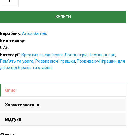
Настільна
гра
“Навколо
КУПИТИ
світу”
кількість
Виробник:
Artos Games
Код товару:
0736
Категорії:
Креатив та фантазія
,
Логічні ігри
,
Настільні ігри
,
Пам'ять та увага
,
Розвиваючі іграшки
,
Розвиваючі іграшки для
дітей від 6 років та старше
Опис
Характеристики
Відгуки