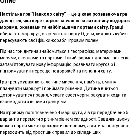
Опис
Настільна гра “Навколо світу” — це цікава розвиваюча гра
для дітей, яка перетворює навчання на захопливу подорож
морями, океанами та найбільшими портами світу.
Гравці
обирають маршрут, стартують із порту Одеси, кидають кубик і
пересувають свої фішки-кораблі ігровим полем.
Під час гри дитина знайомиться з географією, материками,
морями, океанами та портами. Такий формат допомагає легко
запам’ятовувати нову інформацію, розвивати кругозір і
підтримувати інтерес до подорожей та пізнання світу.
Гра тренує уважність, логічне мислення, пам’ять, вміння
планувати маршрут і приймати рішення. Дитина вчиться
дотримуватися правил, чекати своєї черги, рахувати ходи та
взаємодіяти з іншими гравцями.
На ігровому полі позначено 4 маршрути, а в грі передбачено 5
варіантів перемоги з різним рівнем складності. Завдяки цьому
кожна партія може проходити по-новому, а дитина поступово
переходить від простіших правил до складніших.