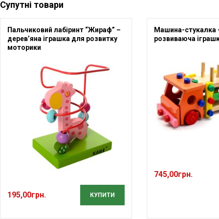
Супутні товари
Пальчиковий лабіринт “Жираф” –
Машина-стукалка 
дерев’яна іграшка для розвитку
розвиваюча іграшк
моторики
745,00
грн.
195,00
грн.
КУПИТИ