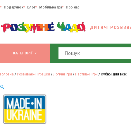
Подарунок
Блог
Мобільна гра
Про нас
ДИТЯЧІ РОЗВИВ
Search
КАТЕГОРІЇ
Головна
/
Розвиваючі іграшки
/
Логічні ігри
/
Настільні ігри
/ Кубіки для всіх
🔍