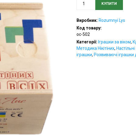
КУПИТИ
Кубіки
для
всіх
Виробник:
Rozumnyi Lys
кількість
Код товару:
oc-502
Категорії:
Іграшки за віком
,
К
Методика Нікітіних
,
Настільні 
іграшки
,
Розвиваючі іграшки д