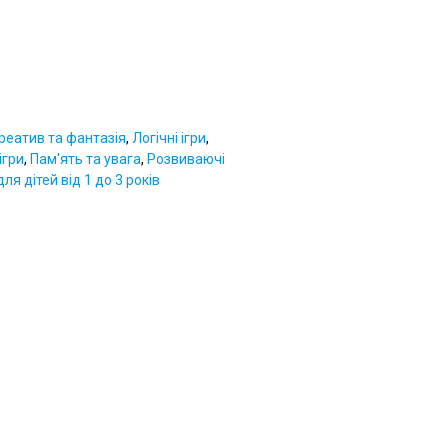
реатив та фантазія
,
Логічні ігри
,
ігри
,
Пам'ять та увага
,
Розвиваючі
ля дітей від 1 до 3 років