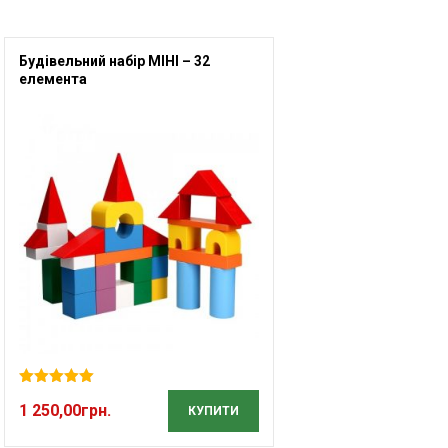
Будівельний набір МІНІ – 32
елемента
Оцінено в
1 250,00
грн.
5.00
з 5
КУПИТИ