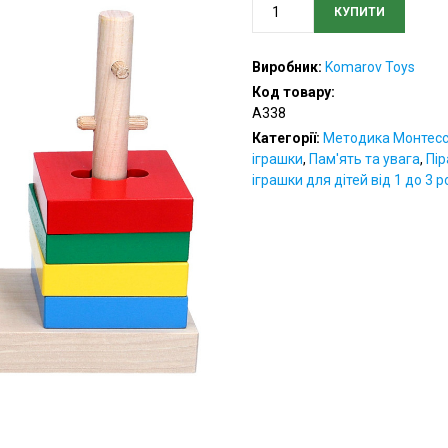
КУПИТИ
Пірамідка
“Головоломка
3
Виробник:
Komarov Toys
в
Код товару:
1”
A338
кількість
Категорії:
Методика Монтесс
іграшки
,
Пам'ять та увага
,
Пір
іграшки для дітей від 1 до 3 р