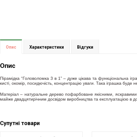
Опис
Характеристики
Відгуки
Опис
Пірамідка “Головоломка 3 в 1” – дуже цікава та функціональна іг
кисті, окомір, посидючість, концентрацію уваги. Така іграшка буде
Матеріал – натуральне дерево пофарбоване якісними, яскравими, 
майже двадцятирічним досвідом виробництва та експлуатацією в дошк
Супутні товари