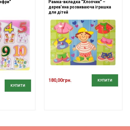
ифри”
Рамка-вкладка “Хлопчик” –
дерев’яна розвиваюча іграшка
для дітей
180,00
грн.
КУПИТИ
КУПИТИ