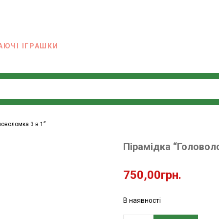
АЮЧІ ІГРАШКИ
ловоломка 3 в 1”
Пірамідка “Головоло
750,00
грн.
В наявності