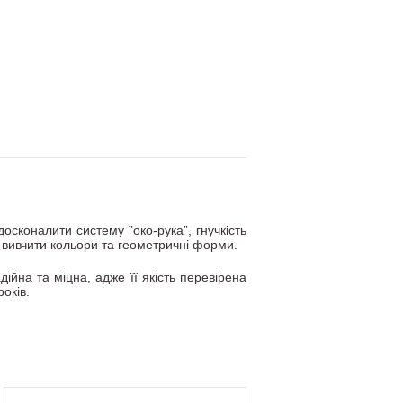
осконалити систему ”око-рука”, гнучкість
е вивчити кольори та геометричні форми.
йна та міцна, адже її якість перевірена
оків.