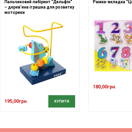
Пальчиковий лабіринт “Дельфін”
Рамка-вкладка “Ц
– дерев’яна іграшка для розвитку
моторики
180,00
грн.
195,00
грн.
КУПИТИ