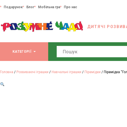
Подарунок
Блог
Мобільна гра
Про нас
ДИТЯЧІ РОЗВИВ
Search
КАТЕГОРІЇ
Головна
/
Розвиваючі іграшки
/
Навчальні іграшки
/
Пірамідки
/ Пірамідка “Го