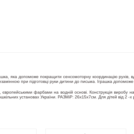
рашка, яка допоможе покращити сенсомоторну координацію рухів, вд
 незамінною при підготовці руки дитини до письма. Іграшка допомож
європейськими фарбами на водній основі. Конструкція виробу наді
ільних установах України. РАЗМіР: 26х15х7см. Для дітей від 2 -х р