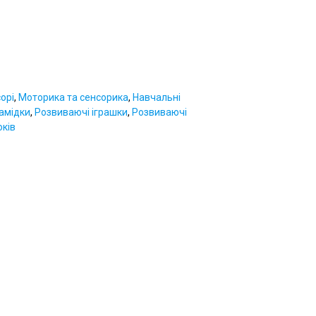
орі
,
Моторика та сенсорика
,
Навчальні
амідки
,
Розвиваючі іграшки
,
Розвиваючі
оків