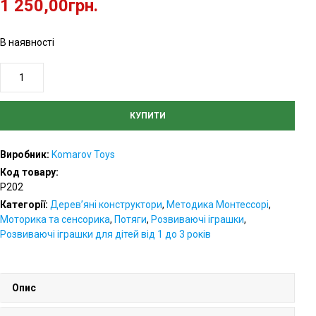
основі
1 250,00
грн.
опитування
покупця
В наявності
Дерев'яний
поїзд
з
КУПИТИ
трьома
вагончиками
Виробник:
Komarov Toys
кількість
Код товару:
Р202
Категорії:
Дерев’яні конструктори
,
Методика Монтессорі
,
Моторика та сенсорика
,
Потяги
,
Розвиваючі іграшки
,
Розвиваючі іграшки для дітей від 1 до 3 років
Опис