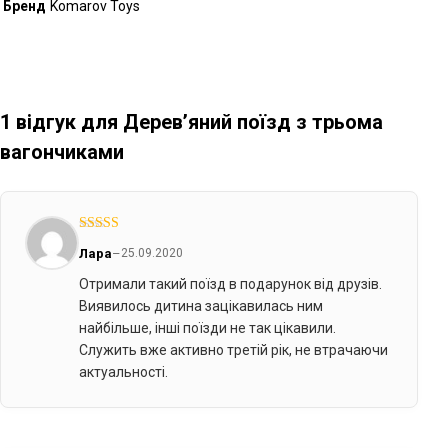
Бренд
Komarov Toys
1 відгук для
Дерев’яний поїзд з трьома
вагончиками
Оцінено в
5
Лара
–
25.09.2020
з 5
Отримали такий поїзд в подарунок від друзів.
Виявилось дитина зацікавилась ним
найбільше, інші поїзди не так цікавили.
Служить вже активно третій рік, не втрачаючи
актуальності.