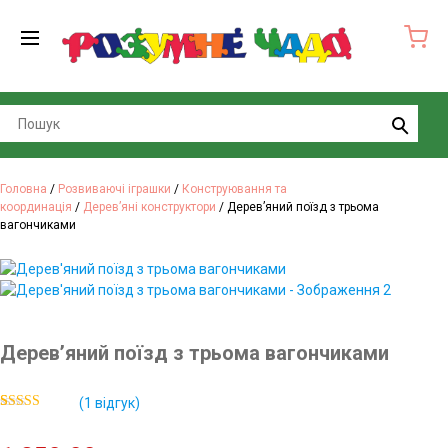
Search
Головна
/
Розвиваючі іграшки
/
Конструювання та
координація
/
Дерев’яні конструктори
/ Дерев’яний поїзд з трьома
вагончиками
Дерев’яний поїзд з трьома вагончиками
(
1
відгук)
Рейтинг
1
5.00
з 5 на