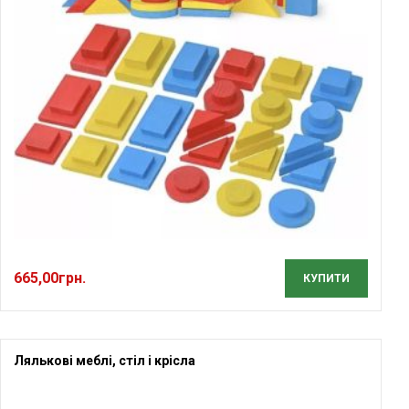
665,00
грн.
КУПИТИ
Лялькові меблі, стіл і крісла