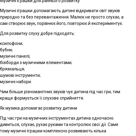
Музичні іграшки для раннього розвитку
Музичні іграшки допомагають дитині відкривати світ звуків
природно та без перевантаження. Малюк не просто слухає, а
сам створює звук, порівнює його, повторює й експериментує.
Для розвитку слуху добре підходять:
ксилофони;
бубни;
музичні панелі;
бізіборди з музичними елементами;
брязкальця;
шумові інструменти;
музичні набори.
Чим більше різноманітних звуків чує дитина під час гри, тим
краще формується її слухове сприйняття.
Як музика допомагає розвитку дитини
Під час гри на музичних інструментах дитина одночасно
дивиться, слухає, рухає руками та контролює свої дії. Саме
тому музичні іграшки комплексно розвивають кілька