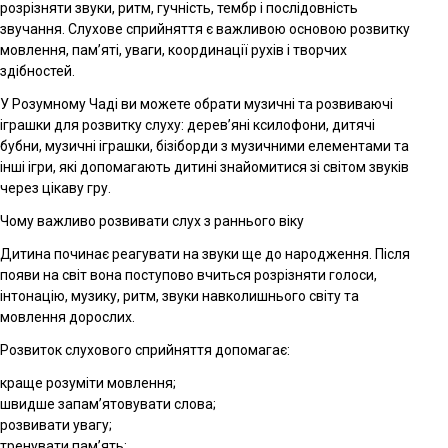
розрізняти звуки, ритм, гучність, тембр і послідовність
звучання. Слухове сприйняття є важливою основою розвитку
мовлення, пам’яті, уваги, координації рухів і творчих
здібностей.
У Розумному Чаді ви можете обрати музичні та розвиваючі
іграшки для розвитку слуху: дерев’яні ксилофони, дитячі
бубни, музичні іграшки, бізіборди з музичними елементами та
інші ігри, які допомагають дитині знайомитися зі світом звуків
через цікаву гру.
Чому важливо розвивати слух з раннього віку
Дитина починає реагувати на звуки ще до народження. Після
появи на світ вона поступово вчиться розрізняти голоси,
інтонацію, музику, ритм, звуки навколишнього світу та
мовлення дорослих.
Розвиток слухового сприйняття допомагає:
краще розуміти мовлення;
швидше запам’ятовувати слова;
розвивати увагу;
тренувати пам’ять;