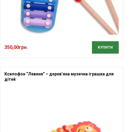
350,00
грн.
КУПИТИ
Ксилофон “Левеня” – дерев’яна музична іграшка для
дітей