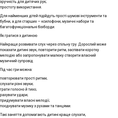
зручність для дитячих рук;
простоту використання.
Для найменших дітей підійдуть прості шумові інструменти та
бубни, а для старших — ксилофони, музичні набори та
багатофункціональні бізіборди.
Як гратися з дитиною
Найкраще розвивати слух через спільну гру. Дорослий може
показати дитині звук, повторити ритм, заспівати коротку
мелодію або запропонувати малюку створити власний
музичний супровід.
Під час гри можна:
повторювати прості ритми;
слухати різні звуки;
грати голосно й тихо;
рахувати удари;
придумувати власні мелодії;
поєднувати музику з рухами та танцями.
Такі заняття допомагають дитині краще слухати,