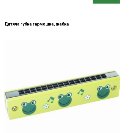
Дитяча губна гармошка, жабка