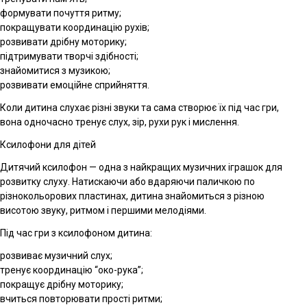
формувати почуття ритму;
покращувати координацію рухів;
розвивати дрібну моторику;
підтримувати творчі здібності;
знайомитися з музикою;
розвивати емоційне сприйняття.
Коли дитина слухає різні звуки та сама створює їх під час гри,
вона одночасно тренує слух, зір, рухи рук і мислення.
Ксилофони для дітей
Дитячий ксилофон — одна з найкращих музичних іграшок для
розвитку слуху. Натискаючи або вдаряючи паличкою по
різнокольорових пластинах, дитина знайомиться з різною
висотою звуку, ритмом і першими мелодіями.
Під час гри з ксилофоном дитина:
розвиває музичний слух;
тренує координацію “око-рука”;
покращує дрібну моторику;
вчиться повторювати прості ритми;