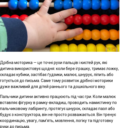
Дрібна моторика — це точні рухи пальців і кистей рук, які
дитина використовує щодня: коли бере іграшку, тримає ложку,
складає кубики, застібає ґудзики, малює, шнурує, ліпить або
готується до письма. Саме тому розвиток дрібної моторики
дуже важливий для дітей раннього та дошкільного віку.
Пальчики дитини активно працюють під час гри. Коли малюк
вставляє фігурку в рамку-вкладиш, проводить намистинку по
пальчиковому лабіринту, протягує шнурок, складає пазл або
будує з конструктора, він не просто розважається. Він тренує
координацію, увагу, пам’ять, мовлення, логіку та підготовку
руки до письма.