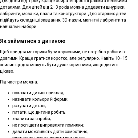
Для дітей від 1 року краще обирати прості іграшки з великими
деталями. Для дітей від 2–3 років можна додавати шнурівки,
лабіринти, мозаїки, пазли та конструктори. Для старших дітей
підійдуть складніші завдання, 3D-пазли, магнітні лабіринти та
навчальні набори.
Як займатися з дитиною
Щоб ігри для моторики були корисними, не потрібно робити їх
довгими. Краще гратися коротко, але регулярно. Навіть 10–15
хвилин щодня можуть бути дуже корисними, якщо дитині
цікаво.
Під час гри можна:
показати дитині приклад;
називати кольори й форми;
рахувати деталі;
питати, що дитина робить;
хвалити за спроби;
не поспішати виправляти помилки;
давати можливість діяти самостійно;
поступово ускладнювати завдання.