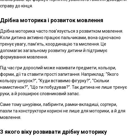
справу до кінця.
Дрібна моторика і розвиток мовлення
Дрібна моторика часто пов’язується з розвитком мовлення.
Коли дитина активно працює пальчиками, вона одночасно
тренує увагу, пам’ять, координацію та мислення. Це
допомагає загальному розвитку дитини й підтримує
формування мовлення.
Під час гри дорослий може називати предмети, кольори,
форми, дії та ставити прості запитання. Наприклад: “Якого
кольору шнурок?”, “Куди вставимо фігурку?”, “Скільки
намистинок?”, “Що ти побудував?”. Так дитина не лише тренує
руки, а й розширює словниковий запас.
Саме тому шнурівки, лабіринти, рамки-вкладиші, сортери,
пазли та конструктори корисні не лише для моторики, а й для
мовлення.
З якого віку розвивати дрібну моторику