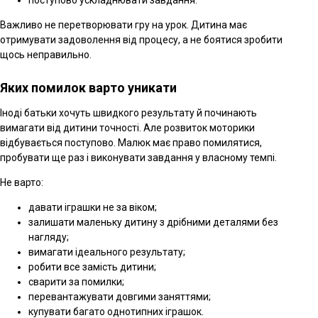
Важливо не перетворювати гру на урок. Дитина має
отримувати задоволення від процесу, а не боятися зробити
щось неправильно.
Яких помилок варто уникати
Іноді батьки хочуть швидкого результату й починають
вимагати від дитини точності. Але розвиток моторики
відбувається поступово. Малюк має право помилятися,
пробувати ще раз і виконувати завдання у власному темпі.
Не варто:
давати іграшки не за віком;
залишати маленьку дитину з дрібними деталями без
нагляду;
вимагати ідеального результату;
робити все замість дитини;
сварити за помилки;
перевантажувати довгими заняттями;
купувати багато однотипних іграшок.