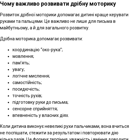
Чому важливо розвивати дрібну моторику
Розвиток дрібної моторики допомагає дитині краще керувати
руками та пальцями. Це важливо не лише для письма в
майбутньому, а й для загального розвитку.
Дрібна моторика допомагає розвивати:
координацію “око-рука”;
мовлення;
пам’ять;
увагу;
логічне мислення;
самостійність;
посидючість;
точність рухів;
підготовку руки до письма;
сенсорне сприйняття;
впевненість у власних діях.
Коли дитина виконує невеликі рухи пальчиками, вона вчиться
не поспішати, стежити за результатом і повторювати дію
кілька разів. Це формує терпіння, уважність і вміння доводити