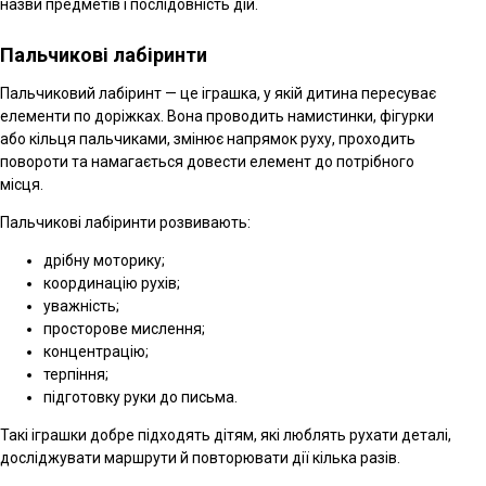
назви предметів і послідовність дій.
Пальчикові лабіринти
Пальчиковий лабіринт — це іграшка, у якій дитина пересуває
елементи по доріжках. Вона проводить намистинки, фігурки
або кільця пальчиками, змінює напрямок руху, проходить
повороти та намагається довести елемент до потрібного
місця.
Пальчикові лабіринти розвивають:
дрібну моторику;
координацію рухів;
уважність;
просторове мислення;
концентрацію;
терпіння;
підготовку руки до письма.
Такі іграшки добре підходять дітям, які люблять рухати деталі,
досліджувати маршрути й повторювати дії кілька разів.