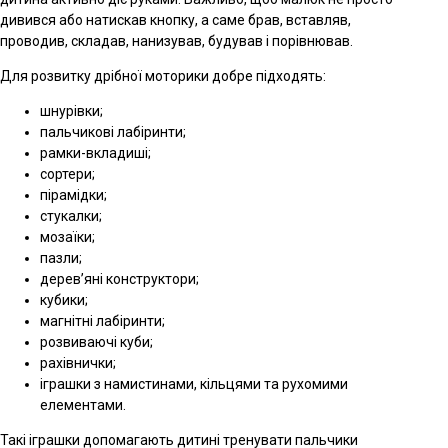
дивився або натискав кнопку, а саме брав, вставляв,
проводив, складав, нанизував, будував і порівнював.
Для розвитку дрібної моторики добре підходять:
шнурівки;
пальчикові лабіринти;
рамки-вкладиші;
сортери;
пірамідки;
стукалки;
мозаїки;
пазли;
дерев’яні конструктори;
кубики;
магнітні лабіринти;
розвиваючі куби;
рахівнички;
іграшки з намистинами, кільцями та рухомими
елементами.
Такі іграшки допомагають дитині тренувати пальчики