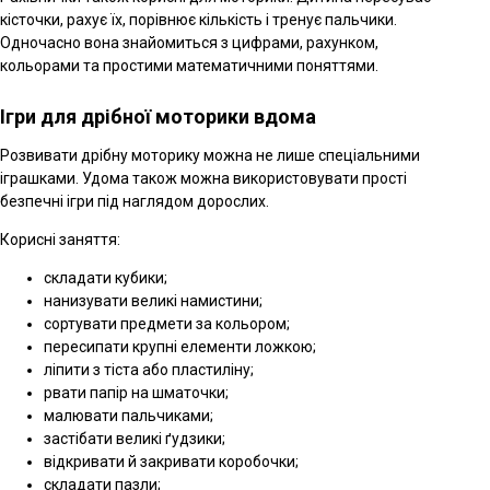
кісточки, рахує їх, порівнює кількість і тренує пальчики.
Одночасно вона знайомиться з цифрами, рахунком,
кольорами та простими математичними поняттями.
Ігри для дрібної моторики вдома
Розвивати дрібну моторику можна не лише спеціальними
іграшками. Удома також можна використовувати прості
безпечні ігри під наглядом дорослих.
Корисні заняття:
складати кубики;
нанизувати великі намистини;
сортувати предмети за кольором;
пересипати крупні елементи ложкою;
ліпити з тіста або пластиліну;
рвати папір на шматочки;
малювати пальчиками;
застібати великі ґудзики;
відкривати й закривати коробочки;
складати пазли;