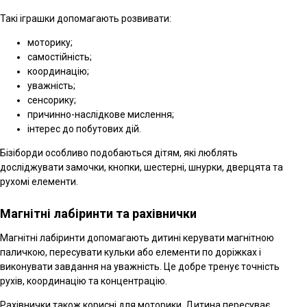
Такі іграшки допомагають розвивати:
моторику;
самостійність;
координацію;
уважність;
сенсорику;
причинно-наслідкове мислення;
інтерес до побутових дій.
Бізіборди особливо подобаються дітям, які люблять
досліджувати замочки, кнопки, шестерні, шнурки, дверцята та
рухомі елементи.
Магнітні лабіринти та рахівнички
Магнітні лабіринти допомагають дитині керувати магнітною
паличкою, пересувати кульки або елементи по доріжках і
виконувати завдання на уважність. Це добре тренує точність
рухів, координацію та концентрацію.
Рахівнички також корисні для моторики. Дитина пересуває