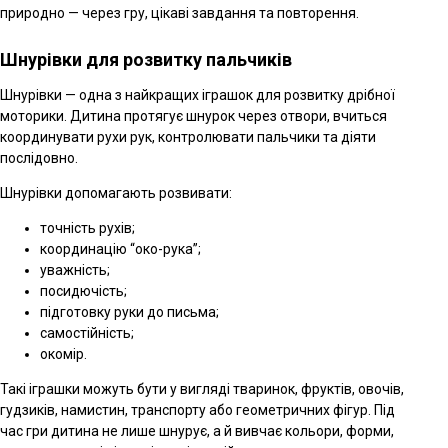
природно — через гру, цікаві завдання та повторення.
Шнурівки для розвитку пальчиків
Шнурівки — одна з найкращих іграшок для розвитку дрібної
моторики. Дитина протягує шнурок через отвори, вчиться
координувати рухи рук, контролювати пальчики та діяти
послідовно.
Шнурівки допомагають розвивати:
точність рухів;
координацію “око-рука”;
уважність;
посидючість;
підготовку руки до письма;
самостійність;
окомір.
Такі іграшки можуть бути у вигляді тваринок, фруктів, овочів,
гудзиків, намистин, транспорту або геометричних фігур. Під
час гри дитина не лише шнурує, а й вивчає кольори, форми,