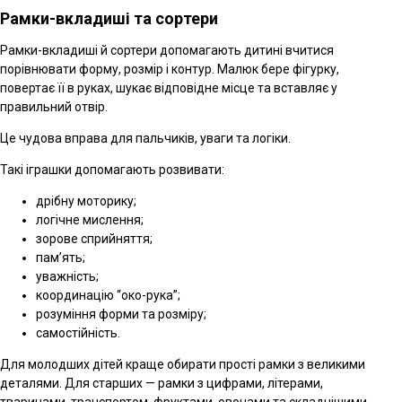
Рамки-вкладиші та сортери
Рамки-вкладиші й сортери допомагають дитині вчитися
порівнювати форму, розмір і контур. Малюк бере фігурку,
повертає її в руках, шукає відповідне місце та вставляє у
правильний отвір.
Це чудова вправа для пальчиків, уваги та логіки.
Такі іграшки допомагають розвивати:
дрібну моторику;
логічне мислення;
зорове сприйняття;
пам’ять;
уважність;
координацію “око-рука”;
розуміння форми та розміру;
самостійність.
Для молодших дітей краще обирати прості рамки з великими
деталями. Для старших — рамки з цифрами, літерами,
тваринами, транспортом, фруктами, овочами та складнішими