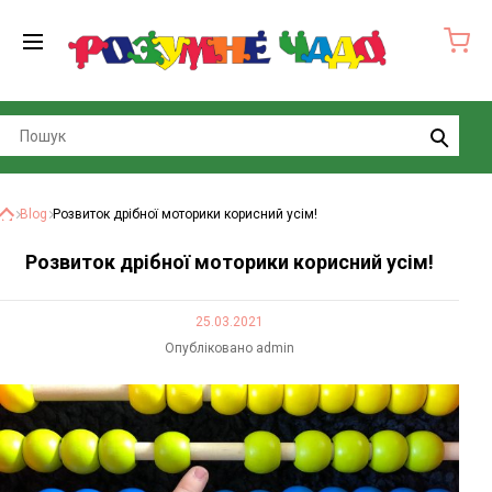
Search
Blog
Розвиток дрібної моторики корисний усім!
Головна
Розвиток дрібної моторики корисний усім!
25.03.2021
Опубліковано admin