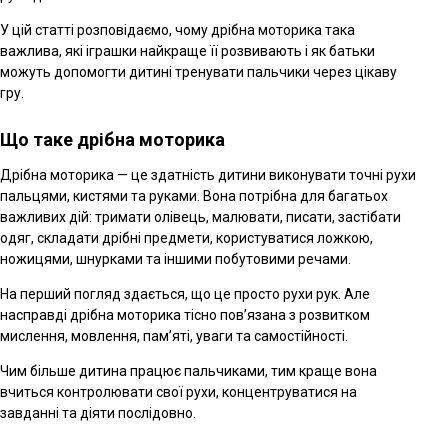
У цій статті розповідаємо, чому дрібна моторика така
важлива, які іграшки найкраще її розвивають і як батьки
можуть допомогти дитині тренувати пальчики через цікаву
гру.
Що таке дрібна моторика
Дрібна моторика — це здатність дитини виконувати точні рухи
пальцями, кистями та руками. Вона потрібна для багатьох
важливих дій: тримати олівець, малювати, писати, застібати
одяг, складати дрібні предмети, користуватися ложкою,
ножицями, шнурками та іншими побутовими речами.
На перший погляд здається, що це просто рухи рук. Але
насправді дрібна моторика тісно пов’язана з розвитком
мислення, мовлення, пам’яті, уваги та самостійності.
Чим більше дитина працює пальчиками, тим краще вона
вчиться контролювати свої рухи, концентруватися на
завданні та діяти послідовно.