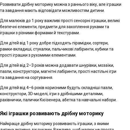
Розвивати дрібну моторику можна з раннього віку, але іграшки
та завдання мають відповідати можливостям дитини.
Для малюків до 1 року важливі прості сенсорні іграшки, великі
безпечні елементи, предмети для захоплення руками та
іграшки з різними формами й текстурами.
Для дітей від 1 року добре підходять пірамідки, сортери,
рамки-вкладиші, стукалки, пальчикові лабіринти, кубики та
прості іграшки з рухомими елементами.
Для дітей від 2–3 років можна додавати шнурівки, мозаїки,
пазли, конструктори, магнітні лабіринти, прості настільні ігри
та завдання на сортування.
Для дітей від 4–6 років корисними будуть складніші пазли,
конструктори, 3D-моделі, ігри з дрібнішими деталями,
рахівнички, палички Кюїзенера, абетка та навчальні набори.
Які іграшки розвивають дрібну моторику
Найкраще дрібну моторику розвивають іграшки, з якими
дитина активно діє руками. Важливо, щоб малюк не просто