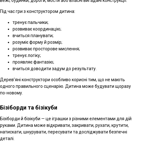
вежі, будинки, дороги, мости або власні вигадані конструкції.
Під час гри з конструктором дитина:
тренує пальчики;
розвиває координацію;
вчиться планувати;
розуміє форму й розмір;
розвиває просторове мислення;
тренує логіку;
проявляє фантазію;
вчиться доводити задум до результату.
Дерев’яні конструктори особливо корисні тим, що не мають
одного правильного сценарію. Дитина може будувати щоразу
по-новому.
Бізіборди та бізікуби
Бізіборди й бізікуби — це іграшки з різними елементами для дій
руками. Дитина може відкривати, закривати, рухати, крутити,
натискати, шнурувати, пересувати та досліджувати безпечні
деталі.