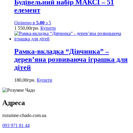
Будівельний набір МАКСІ – 51
елемент
Оцінено в
5.00
з 5
1 550,00
грн.
Купити
Рамка-вкладка “Дівчинка” –
дерев’яна розвиваюча іграшка для
дітей
180,00
грн.
Купити
Адреса
rozumne-chado.com.ua
093 971 81 44