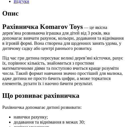
Відгуки
Опис
Рахівничка Komarov Toys
— це якісна
дерев’яна розвиваюча іграшка для дітей від 3 років, яка
допомагає вивчати рахунок, кольори, додавання та віднімання
в ігровій формі. Вона створена для щоденних занять удома, у
дитячому садку або центрі раннього розвитку.
Під час гри дитина пересуває великі дерев’яні кісточки, рахує
їх, порівнює кількість, знайомиться з простими
математичними діями та поступово вчиться краще розуміти
числа. Такий формат навчання значно простіший для малюка,
адже дитина не просто бачить цифри, а може торкатися
елементів, рухати їх і наочно бачити результат.
Що розвиває рахівничка
Рахівничка допомагає дитині розвивати:
навички рахунку;
додавання та віднімання в межах 30;