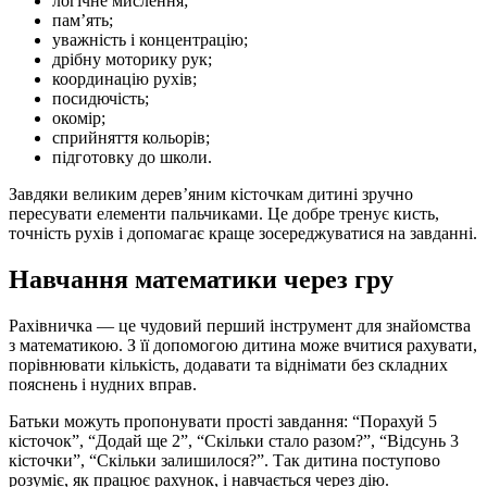
логічне мислення;
пам’ять;
уважність і концентрацію;
дрібну моторику рук;
координацію рухів;
посидючість;
окомір;
сприйняття кольорів;
підготовку до школи.
Завдяки великим дерев’яним кісточкам дитині зручно
пересувати елементи пальчиками. Це добре тренує кисть,
точність рухів і допомагає краще зосереджуватися на завданні.
Навчання математики через гру
Рахівничка — це чудовий перший інструмент для знайомства
з математикою. З її допомогою дитина може вчитися рахувати,
порівнювати кількість, додавати та віднімати без складних
пояснень і нудних вправ.
Батьки можуть пропонувати прості завдання: “Порахуй 5
кісточок”, “Додай ще 2”, “Скільки стало разом?”, “Відсунь 3
кісточки”, “Скільки залишилося?”. Так дитина поступово
розуміє, як працює рахунок, і навчається через дію.