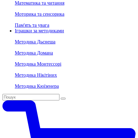
Математика та читання
Моторика та сенсорика
Пам'ять та увага
Іграшки за методиками
Методика Дьєнеша
Методика Домана
Методика Монтессорі
Методика Нікітіних
Методика Кюїзенера
Search