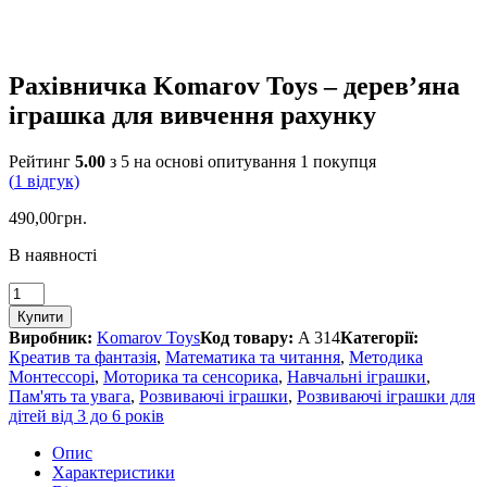
Рахівничка Komarov Toys – дерев’яна
іграшка для вивчення рахунку
Рейтинг
5.00
з 5 на основі опитування
1
покупця
(
1
відгук)
490,00
грн.
В наявності
Рахівничка
Komarov
Купити
Toys
Виробник:
Komarov Toys
Код товару:
A 314
Категорії:
-
Креатив та фантазія
,
Математика та читання
,
Методика
дерев’яна
Монтессорі
,
Моторика та сенсорика
,
Навчальні іграшки
,
іграшка
Пам'ять та увага
,
Розвиваючі іграшки
,
Розвиваючі іграшки для
для
дітей від 3 до 6 років
вивчення
рахунку
Опис
кількість
Характеристики