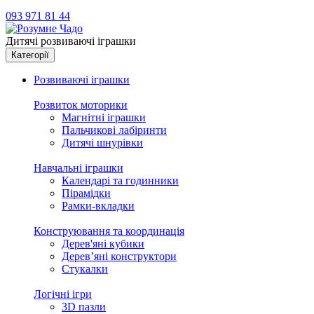
093 971 81 44
Дитячі розвиваючі іграшки
Категорії
Розвиваючі іграшки
Розвиток моторики
Магнітні іграшки
Пальчикові лабіринти
Дитячі шнурівки
Навчальні іграшки
Календарі та годинники
Пірамідки
Рамки-вкладки
Конструювання та координація
Дерев'яні кубики
Дерев’яні конструктори
Стукалки
Логічні ігри
3D пазли