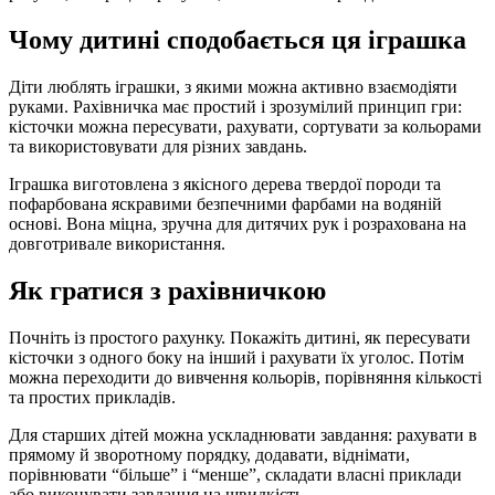
Чому дитині сподобається ця іграшка
Діти люблять іграшки, з якими можна активно взаємодіяти
руками. Рахівничка має простий і зрозумілий принцип гри:
кісточки можна пересувати, рахувати, сортувати за кольорами
та використовувати для різних завдань.
Іграшка виготовлена з якісного дерева твердої породи та
пофарбована яскравими безпечними фарбами на водяній
основі. Вона міцна, зручна для дитячих рук і розрахована на
довготривале використання.
Як гратися з рахівничкою
Почніть із простого рахунку. Покажіть дитині, як пересувати
кісточки з одного боку на інший і рахувати їх уголос. Потім
можна переходити до вивчення кольорів, порівняння кількості
та простих прикладів.
Для старших дітей можна ускладнювати завдання: рахувати в
прямому й зворотному порядку, додавати, віднімати,
порівнювати “більше” і “менше”, складати власні приклади
або виконувати завдання на швидкість.