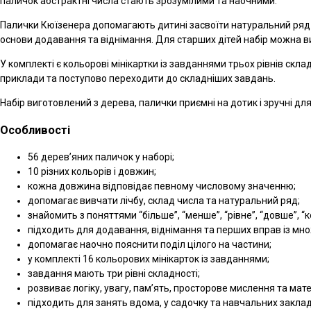
паличок абстрактні числа стають зрозумілими та наочними.
Палички Кюїзенера допомагають дитині засвоїти натуральний ряд чис
основи додавання та віднімання. Для старших дітей набір можна в
У комплекті є кольорові мінікартки із завданнями трьох рівнів ск
приклади та поступово переходити до складніших завдань.
Набір виготовлений з дерева, палички приємні на дотик і зручні д
Особливості
56 дерев’яних паличок у наборі;
10 різних кольорів і довжин;
кожна довжина відповідає певному числовому значенню;
допомагає вивчати лічбу, склад числа та натуральний ряд;
знайомить з поняттями “більше”, “менше”, “рівне”, “довше”, “
підходить для додавання, віднімання та перших вправ із мн
допомагає наочно пояснити поділ цілого на частини;
у комплекті 16 кольорових мінікарток із завданнями;
завдання мають три рівні складності;
розвиває логіку, увагу, пам’ять, просторове мислення та мат
підходить для занять вдома, у садочку та навчальних заклад