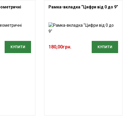
еометричні
Рамка-вкладка “Цифри від 0 до 9”
180,00
грн.
КУПИТИ
КУПИТИ