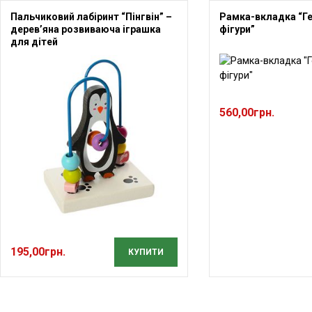
Пальчиковий лабіринт “Пінгвін” –
Рамка-вкладка “Г
дерев’яна розвиваюча іграшка
фігури”
для дітей
560,00
грн.
195,00
грн.
КУПИТИ