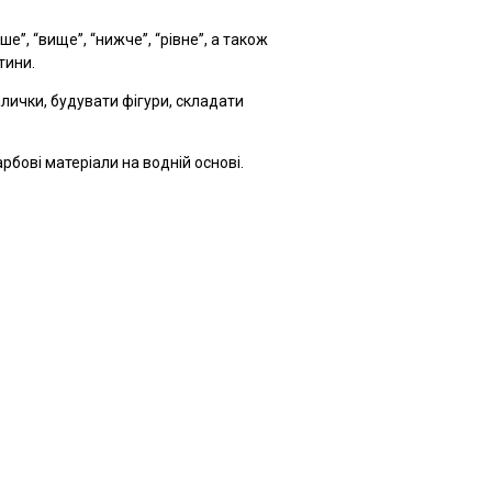
”, “вище”, “нижче”, “рівне”, а також
тини.
алички, будувати фігури, складати
рбові матеріали на водній основі.