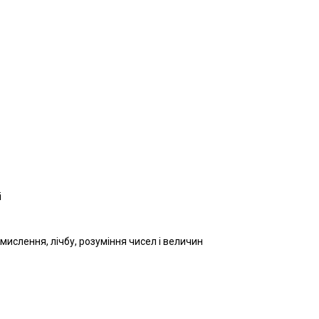
і
 мислення, лічбу, розуміння чисел і величин