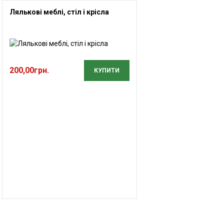
Лялькові меблі, стіл і крісла
200,00
грн.
КУПИТИ