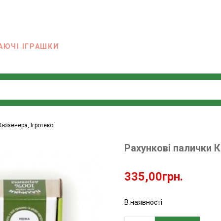
АЮЧІ ІГРАШКИ
Кюїзенера, Ігротеко
Рахункові палички К
335,00
грн.
В наявності