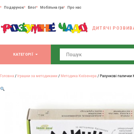
Подарунок
Блог
Мобільна гра
Про нас
ДИТЯЧІ РОЗВИВ
Search
КАТЕГОРІЇ
Головна
/
Іграшки за методиками
/
Методика Кюїзенера
/ Рахункові палички 