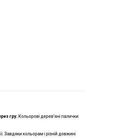
рез гру.
Кольорові дерев’яні палички
ї. Завдяки кольорам і різній довжині