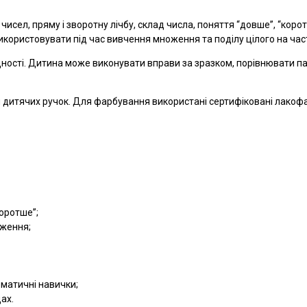
ел, пряму і зворотну лічбу, склад числа, поняття “довше”, “коротше
икористовувати під час вивчення множення та поділу цілого на час
ладності. Дитина може виконувати вправи за зразком, порівнювати п
ля дитячих ручок. Для фарбування використані сертифіковані лакофа
коротше”;
оження;
ематичні навички;
ах.