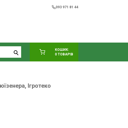
093 971 81 44
КОШИК:
0 ТОВАРІВ
юїзенера, Ігротеко