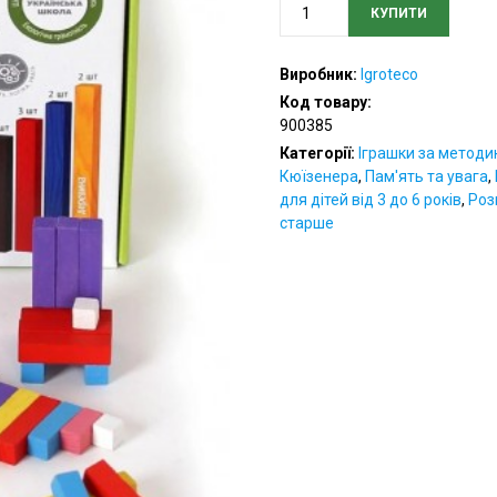
КУПИТИ
Рахункові
палички
Кюїзенера,
Виробник:
Igroteco
Ігротеко
Код товару:
кількість
900385
Категорії:
Іграшки за метод
Кюїзенера
,
Пам'ять та увага
,
для дітей від 3 до 6 років
,
Роз
старше