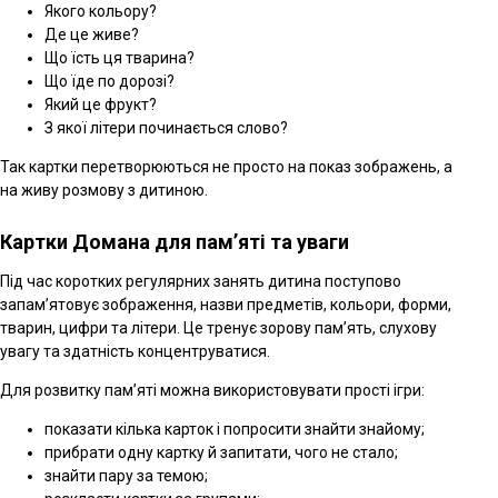
Якого кольору?
Де це живе?
Що їсть ця тварина?
Що їде по дорозі?
Який це фрукт?
З якої літери починається слово?
Так картки перетворюються не просто на показ зображень, а
на живу розмову з дитиною.
Картки Домана для пам’яті та уваги
Під час коротких регулярних занять дитина поступово
запам’ятовує зображення, назви предметів, кольори, форми,
тварин, цифри та літери. Це тренує зорову пам’ять, слухову
увагу та здатність концентруватися.
Для розвитку пам’яті можна використовувати прості ігри:
показати кілька карток і попросити знайти знайому;
прибрати одну картку й запитати, чого не стало;
знайти пару за темою;