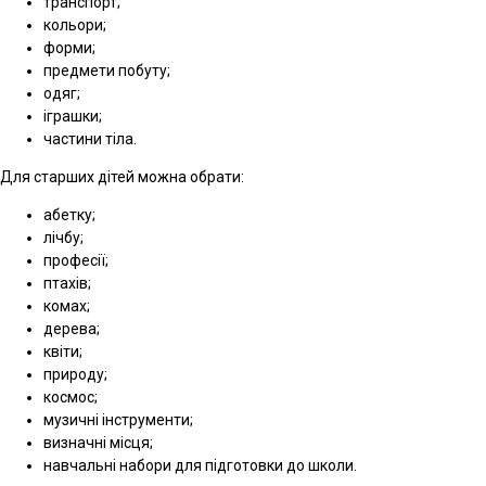
транспорт;
кольори;
форми;
предмети побуту;
одяг;
іграшки;
частини тіла.
Для старших дітей можна обрати:
абетку;
лічбу;
професії;
птахів;
комах;
дерева;
квіти;
природу;
космос;
музичні інструменти;
визначні місця;
навчальні набори для підготовки до школи.