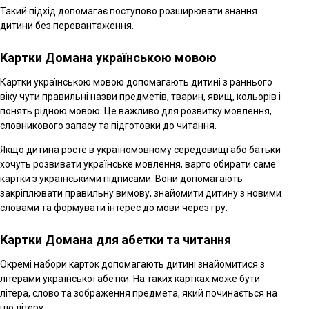
Такий підхід допомагає поступово розширювати знання
дитини без перевантаження.
Картки Домана українською мовою
Картки українською мовою допомагають дитині з раннього
віку чути правильні назви предметів, тварин, явищ, кольорів і
понять рідною мовою. Це важливо для розвитку мовлення,
словникового запасу та підготовки до читання.
Якщо дитина росте в україномовному середовищі або батьки
хочуть розвивати українське мовлення, варто обирати саме
картки з українськими підписами. Вони допомагають
закріплювати правильну вимову, знайомити дитину з новими
словами та формувати інтерес до мови через гру.
Картки Домана для абетки та читання
Окремі набори карток допомагають дитині знайомитися з
літерами української абетки. На таких картках може бути
літера, слово та зображення предмета, який починається на
цю літеру.