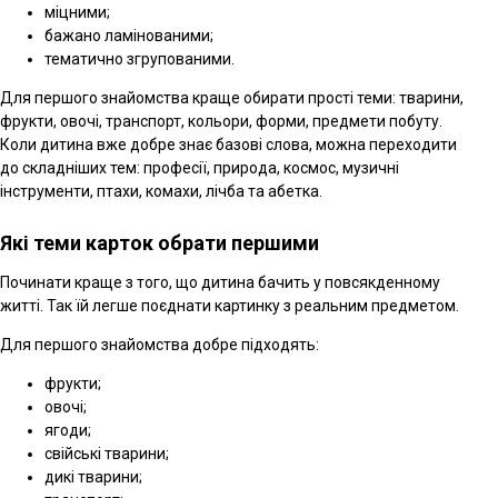
міцними;
бажано ламінованими;
тематично згрупованими.
Для першого знайомства краще обирати прості теми: тварини,
фрукти, овочі, транспорт, кольори, форми, предмети побуту.
Коли дитина вже добре знає базові слова, можна переходити
до складніших тем: професії, природа, космос, музичні
інструменти, птахи, комахи, лічба та абетка.
Які теми карток обрати першими
Починати краще з того, що дитина бачить у повсякденному
житті. Так їй легше поєднати картинку з реальним предметом.
Для першого знайомства добре підходять:
фрукти;
овочі;
ягоди;
свійські тварини;
дикі тварини;