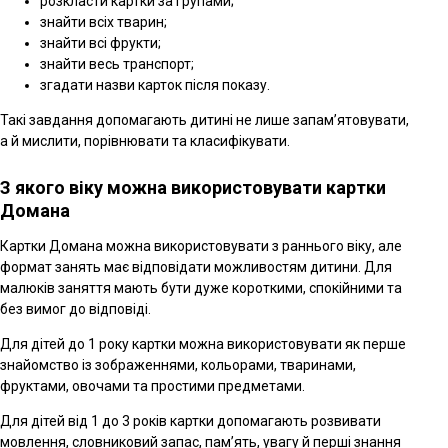
розкласти картки за групами;
знайти всіх тварин;
знайти всі фрукти;
знайти весь транспорт;
згадати назви карток після показу.
Такі завдання допомагають дитині не лише запам’ятовувати,
а й мислити, порівнювати та класифікувати.
З якого віку можна використовувати картки
Домана
Картки Домана можна використовувати з раннього віку, але
формат занять має відповідати можливостям дитини. Для
малюків заняття мають бути дуже короткими, спокійними та
без вимог до відповіді.
Для дітей до 1 року картки можна використовувати як перше
знайомство із зображеннями, кольорами, тваринами,
фруктами, овочами та простими предметами.
Для дітей від 1 до 3 років картки допомагають розвивати
мовлення, словниковий запас, пам’ять, увагу й перші знання