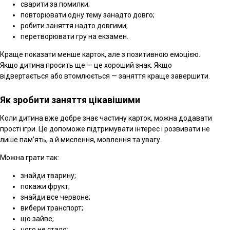
сварити за помилки;
повторювати одну тему занадто довго;
робити заняття надто довгими;
перетворювати гру на екзамен.
Краще показати менше карток, але з позитивною емоцією.
Якщо дитина просить ще — це хороший знак. Якщо
відвертається або втомлюється — заняття краще завершити.
Як зробити заняття цікавішими
Коли дитина вже добре знає частину карток, можна додавати
прості ігри. Це допоможе підтримувати інтерес і розвивати не
лише пам’ять, а й мислення, мовлення та увагу.
Можна грати так:
знайди тварину;
покажи фрукт;
знайди все червоне;
вибери транспорт;
що зайве;
чого не стало;