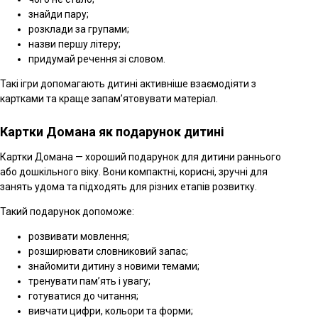
знайди пару;
розклади за групами;
назви першу літеру;
придумай речення зі словом.
Такі ігри допомагають дитині активніше взаємодіяти з
картками та краще запам’ятовувати матеріал.
Картки Домана як подарунок дитині
Картки Домана — хороший подарунок для дитини раннього
або дошкільного віку. Вони компактні, корисні, зручні для
занять удома та підходять для різних етапів розвитку.
Такий подарунок допоможе:
розвивати мовлення;
розширювати словниковий запас;
знайомити дитину з новими темами;
тренувати пам’ять і увагу;
готуватися до читання;
вивчати цифри, кольори та форми;