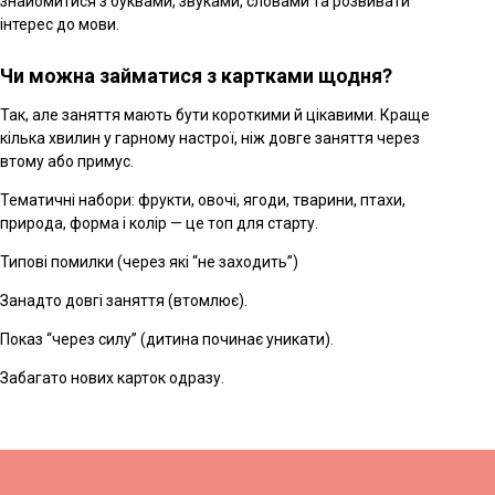
знайомитися з буквами, звуками, словами та розвивати
інтерес до мови.
Чи можна займатися з картками щодня?
Так, але заняття мають бути короткими й цікавими. Краще
кілька хвилин у гарному настрої, ніж довге заняття через
втому або примус.
Тематичні набори: фрукти, овочі, ягоди, тварини, птахи,
природа, форма і колір — це топ для старту.
Типові помилки (через які “не заходить”)
Занадто довгі заняття (втомлює).
Показ “через силу” (дитина починає уникати).
Забагато нових карток одразу.