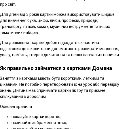
про світ.
Для дітей від 3 років картки можна використовувати ширше:
для вивчення букв, цифр, лічби, професій, природи,
транспорту, птахів, комах, музичних інструментів та інших
тематичних наборів.
Для дошкільнят картки добре підходять як частина
підготовки до школи: вони допомагають розвивати мовлення,
увагу, пам’ять, інтерес до читання та перші навчальні навички.
Як правильно займатися з картками Домана
Заняття з картками мають бути короткими, легкими та
цікавими. Не потрібно перетворювати їх на урок або перевірку
знань. Дитина має сприймати картки як гру та приємне
спілкування з дорослим.
Основні правила:
показуйте картки коротко;
називайте зображення чітко;
не вимагайте миттєвої відповіді;