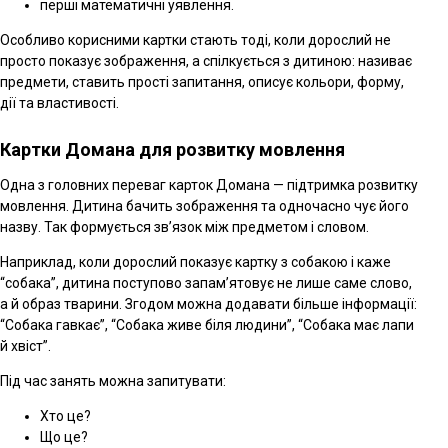
перші математичні уявлення.
Особливо корисними картки стають тоді, коли дорослий не
просто показує зображення, а спілкується з дитиною: називає
предмети, ставить прості запитання, описує кольори, форму,
дії та властивості.
Картки Домана для розвитку мовлення
Одна з головних переваг карток Домана — підтримка розвитку
мовлення. Дитина бачить зображення та одночасно чує його
назву. Так формується зв’язок між предметом і словом.
Наприклад, коли дорослий показує картку з собакою і каже
“собака”, дитина поступово запам’ятовує не лише саме слово,
а й образ тварини. Згодом можна додавати більше інформації:
“Собака гавкає”, “Собака живе біля людини”, “Собака має лапи
й хвіст”.
Під час занять можна запитувати:
Хто це?
Що це?