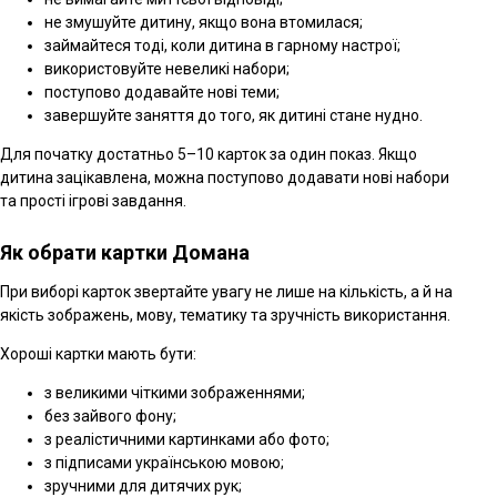
не змушуйте дитину, якщо вона втомилася;
займайтеся тоді, коли дитина в гарному настрої;
використовуйте невеликі набори;
поступово додавайте нові теми;
завершуйте заняття до того, як дитині стане нудно.
Для початку достатньо 5–10 карток за один показ. Якщо
дитина зацікавлена, можна поступово додавати нові набори
та прості ігрові завдання.
Як обрати картки Домана
При виборі карток звертайте увагу не лише на кількість, а й на
якість зображень, мову, тематику та зручність використання.
Хороші картки мають бути:
з великими чіткими зображеннями;
без зайвого фону;
з реалістичними картинками або фото;
з підписами українською мовою;
зручними для дитячих рук;