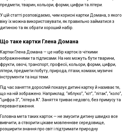
предмети, тварин, кольори, форми, цифри та літери.
У цій статті розповідаємо, чим корисні картки Домана, з якого
віку їх можна використовувати, як правильно займатися з
дитиною та як обрати хороший набір.
Що таке картки Глена Домана
Картки Глена Домана — це набір карток із чіткими
зображеннями та підписами. На них можуть бути тварини,
фрукти, овочі, транспорт, професії, кольори, форми, цифри,
літери, предмети побуту, природа, птахи, комахи, музичні
інструменти та інші теми.
Під час заняття дорослий показує дитині картку й називає те,
що на ній зображено. Наприклад: “яблуко”, “кіт”, “літак”, “коло”,
“цифра 3”, “літера А”. Заняття триває недовго, без примусу та
перевантаження.
Головна мета таких карток — не змусити дитину швидко все
вивчити, а створити цікаве мовленнєве середовище,
розширити знання про світ і підтримати природну