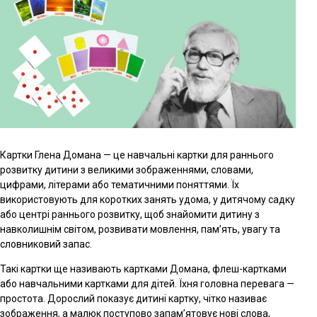
Картки Глена Домана — це навчальні картки для раннього
розвитку дитини з великими зображеннями, словами,
цифрами, літерами або тематичними поняттями. Їх
використовують для коротких занять удома, у дитячому садку
або центрі раннього розвитку, щоб знайомити дитину з
навколишнім світом, розвивати мовлення, пам’ять, увагу та
словниковий запас.
Такі картки ще називають картками Домана, флеш-картками
або навчальними картками для дітей. Їхня головна перевага —
простота. Дорослий показує дитині картку, чітко називає
зображення, а малюк поступово запам’ятовує нові слова,